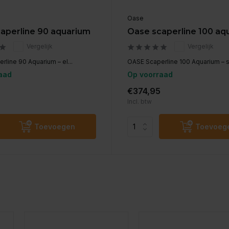
Oase
aperline 90 aquarium
Oase scaperline 100 aq
Vergelijk
Vergelijk
line 90 Aquarium – el...
OASE Scaperline 100 Aquarium – s.
aad
Op voorraad
€374,95
Incl. btw
Toevoegen
Toevoeg