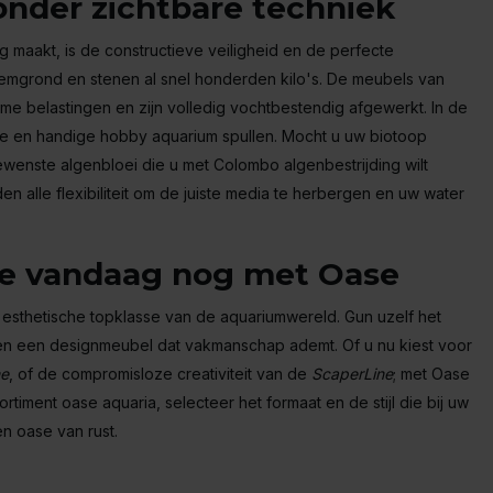
zonder zichtbare techniek
 maakt, is de constructieve veiligheid en de perfecte
demgrond en stenen al snel honderden kilo's. De meubels van
me belastingen en zijn volledig vochtbestendig afgewerkt. In de
atie en handige hobby aquarium spullen. Mocht u uw biotoop
ewenste algenbloei die u met Colombo algenbestrijding wilt
alle flexibiliteit om de juiste media te herbergen en uw water
te vandaag nog met Oase
sthetische topklasse van de aquariumwereld. Gun uzelf het
ng en een designmeubel dat vakmanschap ademt. Of u nu kiest voor
ne
, of de compromisloze creativiteit van de
ScaperLine
; met Oase
rtiment oase aquaria, selecteer het formaat en de stijl die bij uw
en oase van rust.