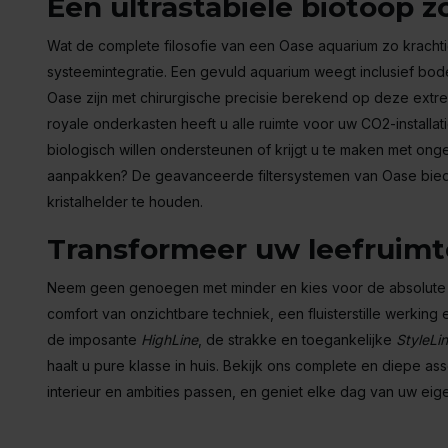
Een ultrastabiele biotoop 
Wat de complete filosofie van een Oase aquarium zo krachtig
systeemintegratie. Een gevuld aquarium weegt inclusief bo
Oase zijn met chirurgische precisie berekend op deze extre
royale onderkasten heeft u alle ruimte voor uw CO2-install
biologisch willen ondersteunen of krijgt u te maken met ong
aanpakken? De geavanceerde filtersystemen van Oase bieden 
kristalhelder te houden.
Transformeer uw leefruim
Neem geen genoegen met minder en kies voor de absolute e
comfort van onzichtbare techniek, een fluisterstille werki
de imposante
HighLine
, de strakke en toegankelijke
StyleLi
haalt u pure klasse in huis. Bekijk ons complete en diepe asso
interieur en ambities passen, en geniet elke dag van uw eig