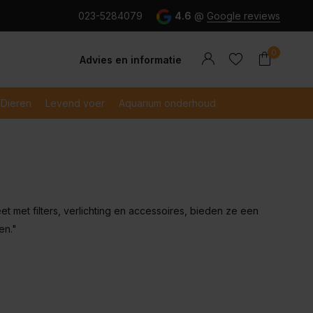
g en snel betaald met iDeal
023-5284079
4.6
@
Google reviews
0
Advies en informatie
Dieren
Levend voer
Aquarium onderhoud
Account
Account
aanmaken
aanmaken
t met filters, verlichting en accessoires, bieden ze een
en."