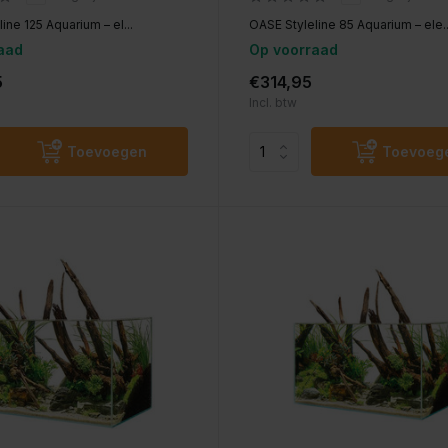
ine 125 Aquarium – el...
OASE Styleline 85 Aquarium – ele..
aad
Op voorraad
5
€314,95
Incl. btw
Toevoegen
Toevoeg