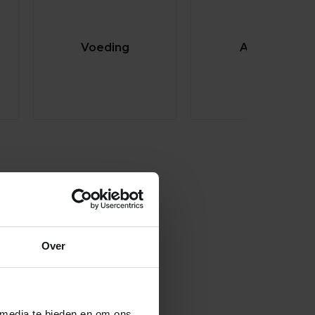
Voeding
Aquaria
Over
 media te bieden en om ons