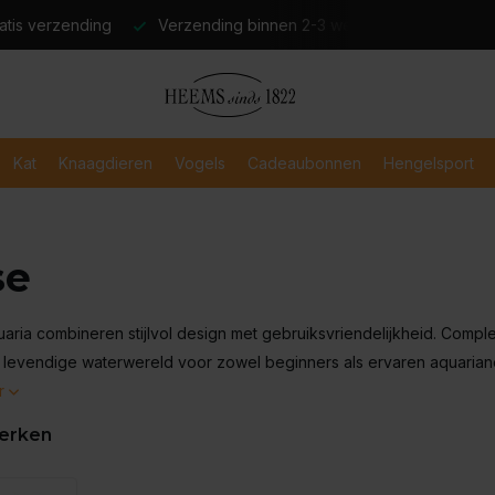
atis verzending
Verzending binnen 2-3 werkdagen
Veili
Kat
Knaagdieren
Vogels
Cadeaubonnen
Hengelsport
se
aria combineren stijlvol design met gebruiksvriendelijkheid. Complee
levendige waterwereld voor zowel beginners als ervaren aquarian
r
erken