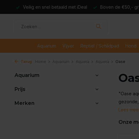
dagen
Veilig en snel betaald met iDeal
Boven de €50,- gr
Aquarium
Vijver
Reptiel / Schildpad
Hond
Terug
Home
Aquarium
Aquaria
Aquaria
Oase
Oa
Aquarium
Prijs
"Oase aqu
gezonde, 
Merken
Lees mee
Onze m