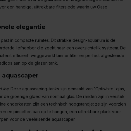
er een handige, uittrekbare filterslede waarin uw Oase
nele elegantie
 past in compacte ruimtes. Dit strakke design-aquarium is de
orderde liefhebber die zoekt naar een overzichtelijk systeem. De
uiterst efficiënt, weggewerkt binnenfilter en perfect afgestemde
aadloos aan op de glazen tank.
e aquascaper
Line
. Deze aquascaping-tanks zijn gemaakt van 'Optiwhite' glas,
er de groenige gloed van normaal glas. De randen zijn in verstek
ne onderkasten zijn een technisch hoogstandje: ze zijn voorzien
n en pincetten aan op te hangen, een uittrekbare plank voor
worpen voor de veeleisende aquascaper.