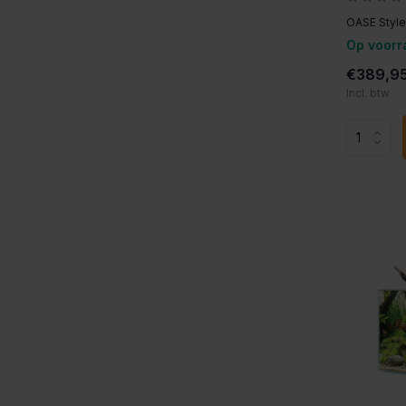
OASE Stylel
Op voorr
€389,9
Incl. btw