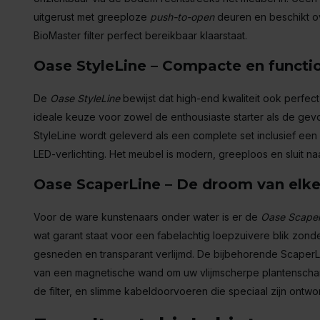
uitgerust met greeploze
push-to-open
deuren en beschikt ov
BioMaster filter perfect bereikbaar klaarstaat.
Oase StyleLine – Compacte en functio
De
Oase StyleLine
bewijst dat high-end kwaliteit ook perfect
ideale keuze voor zowel de enthousiaste starter als de gev
StyleLine wordt geleverd als een complete set inclusief een 
LED-verlichting. Het meubel is modern, greeploos en sluit n
Oase ScaperLine – De droom van elk
Voor de ware kunstenaars onder water is er de
Oase Scaper
wat garant staat voor een fabelachtig loepzuivere blik zond
gesneden en transparant verlijmd. De bijbehorende ScaperLi
van een magnetische wand om uw vlijmscherpe plantenschare
de filter, en slimme kabeldoorvoeren die speciaal zijn ont