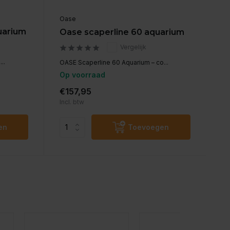
Oase
uarium
Oase scaperline 60 aquarium
Vergelijk
..
OASE Scaperline 60 Aquarium – co...
Op voorraad
€157,95
Incl. btw
en
Toevoegen