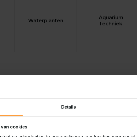
Aquarium
Waterplanten
Techniek
e, StyleLine en
Details
d design voor elk type
 van cookies
ent en advertenties te personaliseren, om functies voor social