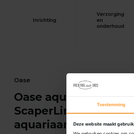
Verzorging
Inrichting
en
onderhoud
Oase
Oase aquaria HighLin
Toestemming
ScaperLine – High-en
aquariaan
Deze website maakt gebruik
We gebruiken cookies om cont