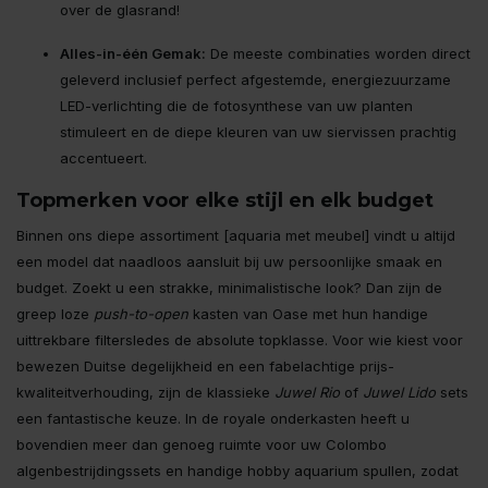
over de glasrand!
Alles-in-één Gemak:
De meeste combinaties worden direct
geleverd inclusief perfect afgestemde, energiezuurzame
LED-verlichting die de fotosynthese van uw planten
stimuleert en de diepe kleuren van uw siervissen prachtig
accentueert.
Topmerken voor elke stijl en elk budget
Binnen ons diepe assortiment [aquaria met meubel] vindt u altijd
een model dat naadloos aansluit bij uw persoonlijke smaak en
budget. Zoekt u een strakke, minimalistische look? Dan zijn de
greep loze
push-to-open
kasten van Oase met hun handige
uittrekbare filtersledes de absolute topklasse. Voor wie kiest voor
bewezen Duitse degelijkheid en een fabelachtige prijs-
kwaliteitverhouding, zijn de klassieke
Juwel Rio
of
Juwel Lido
sets
een fantastische keuze. In de royale onderkasten heeft u
bovendien meer dan genoeg ruimte voor uw Colombo
algenbestrijdingssets en handige hobby aquarium spullen, zodat