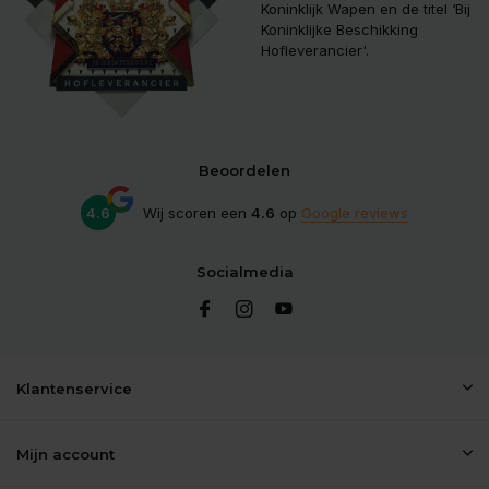
Koninklijk Wapen en de titel ‘Bij
Koninklijke Beschikking
Hofleverancier'.
Beoordelen
4.6
Wij scoren een
4.6
op
Google reviews
Socialmedia
Klantenservice
Mijn account