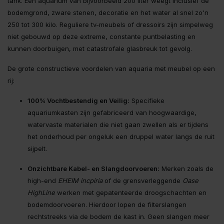
tank. Een aquarium van bijvoorbeeld 200 liter weegt inclusief de
bodemgrond, zware stenen, decoratie en het water al snel zo'n
250 tot 300 kilo. Reguliere tv-meubels of dressoirs zijn simpelweg
niet gebouwd op deze extreme, constante puntbelasting en
kunnen doorbuigen, met catastrofale glasbreuk tot gevolg.
De grote constructieve voordelen van aquaria met meubel op een
rij:
100% Vochtbestendig en Veilig:
Specifieke
aquariumkasten zijn gefabriceerd van hoogwaardige,
watervaste materialen die niet gaan zwellen als er tijdens
het onderhoud per ongeluk een druppel water langs de ruit
sijpelt.
Onzichtbare Kabel- en Slangdoorvoeren:
Merken zoals de
high-end
EHEIM incpiria
of de grensverleggende
Oase
HighLine
werken met gepatenteerde droogschachten en
bodemdoorvoeren. Hierdoor lopen de filterslangen
rechtstreeks via de bodem de kast in. Geen slangen meer