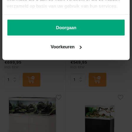
verzameld op basis van uw gebruik van hun services.
Eheim
Eheim
Eheim set vivaline 150 led +
Eheim set vivaline 150 led
Doorgaan
Vergelijk
Vergelijk
Voorkeuren
Complete, moderne aquar...
Complete, moderne aquar...
Op voorraad
Op voorraad
€699,95
€549,95
Incl. btw
Incl. btw