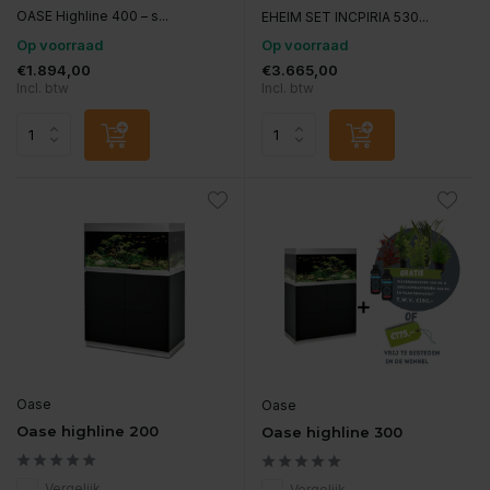
OASE Highline 400 – s...
EHEIM SET INCPIRIA 530...
Op voorraad
Op voorraad
€1.894,00
€3.665,00
Incl. btw
Incl. btw
Oase
Oase
Oase highline 200
Oase highline 300
Vergelijk
Vergelijk