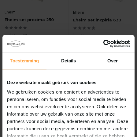
Eheim
Eheim
Eheim set proxima 250
Eheim set incpiria 630
Vergelijk
Vergelijk
Complete, royale aquari...
EHEIM SET INCPIRIA 630...
Op voorraad
Op voorraad
€1.199,90
€4.960,00
Toestemming
Details
Over
Incl. btw
Incl. btw
Deze website maakt gebruik van cookies
We gebruiken cookies om content en advertenties te
personaliseren, om functies voor social media te bieden
en om ons websiteverkeer te analyseren. Ook delen we
informatie over uw gebruik van onze site met onze
partners voor social media, adverteren en analyse. Deze
partners kunnen deze gegevens combineren met andere
informatie die u aan ze heeft verstrekt of die ze hebben