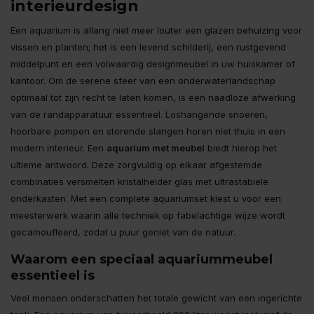
interieurdesign
Een aquarium is allang niet meer louter een glazen behuizing voor
vissen en planten; het is een levend schilderij, een rustgevend
middelpunt en een volwaardig designmeubel in uw huiskamer of
kantoor. Om de serene sfeer van een onderwaterlandschap
optimaal tot zijn recht te laten komen, is een naadloze afwerking
van de randapparatuur essentieel. Loshangende snoeren,
hoorbare pompen en storende slangen horen niet thuis in een
modern interieur. Een
aquarium met meubel
biedt hierop het
ultieme antwoord. Deze zorgvuldig op elkaar afgestemde
combinaties versmelten kristalhelder glas met ultrastabiele
onderkasten. Met een complete aquariumset kiest u voor een
meesterwerk waarin alle techniek op fabelachtige wijze wordt
gecamoufleerd, zodat u puur geniet van de natuur.
Waarom een speciaal aquariummeubel
essentieel is
Veel mensen onderschatten het totale gewicht van een ingerichte