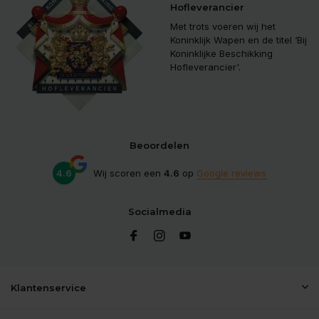
Hofleverancier
Met trots voeren wij het
Koninklijk Wapen en de titel ‘Bij
Koninklijke Beschikking
Hofleverancier'.
Beoordelen
4.6
Wij scoren een
4.6
op
Google reviews
Socialmedia
Klantenservice