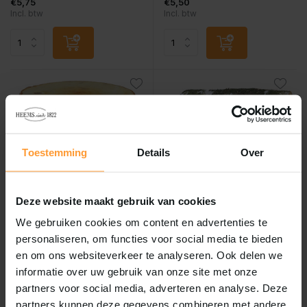
€5,75
€5,50
Incl. btw
Incl. btw
Toestemming
Details
Over
Deze website maakt gebruik van cookies
de Boon
de Boon
We gebruiken cookies om content en advertenties te
Knaagdier berkenhuis
Knaagdier berkenrol 23
personaliseren, om functies voor social media te bieden
rond medium 14cm
cm
en om ons websiteverkeer te analyseren. Ook delen we
informatie over uw gebruik van onze site met onze
Vergelijk
Vergelijk
partners voor social media, adverteren en analyse. Deze
...
...
partners kunnen deze gegevens combineren met andere