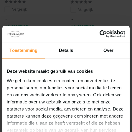
Vergelijk
Vergelijk
...
...
Op voorraad
Op voorraad
€12,49
€17,99
Incl. btw
Incl. btw
Toestemming
Details
Over
Deze website maakt gebruik van cookies
We gebruiken cookies om content en advertenties te
personaliseren, om functies voor social media te bieden
en om ons websiteverkeer te analyseren. Ook delen we
informatie over uw gebruik van onze site met onze
partners voor social media, adverteren en analyse. Deze
partners kunnen deze gegevens combineren met andere
informatie die u aan ze heeft verstrekt of die ze hebben
Rogz
Rogz
verzameld op basis van uw gebruik van hun services.
Rogz lijn lumberjack
Rogz rope lijn lang red