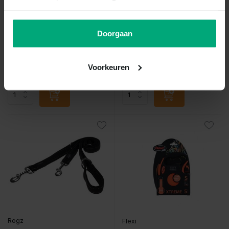
Vergelijk
Vergelijk
Doorgaan
...
...
Op voorraad
Op voorraad
€19,99
€29,35
Voorkeuren
Incl. btw
Incl. btw
Rogz
Flexi