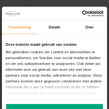
Vergelijk
Delen
Reviews
Toestemming
Details
Over
0
/
Based on 0 reviews
5
Deze website maakt gebruik van cookies
Er zijn nog geen reviews geschreven over dit product..
We gebruiken cookies om content en advertenties te
personaliseren, om functies voor social media te bieden
Schrijf je eigen review
en om ons websiteverkeer te analyseren. Ook delen we
informatie over uw gebruik van onze site met onze
partners voor social media, adverteren en analyse. Deze
partners kunnen deze gegevens combineren met andere
Recent bekeken
informatie die u aan ze heeft verstrekt of die ze hebben
verzameld op basis van uw gebruik van hun services.