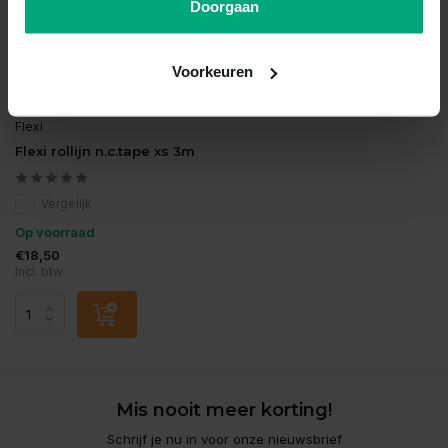
Doorgaan
Voorkeuren
Flexi
Flexi rollijn n.c.tape xs 3m
Vergelijk
Op voorraad
€18,50
Incl. btw
Mis nooit meer korting!
Schrijf je nu in voor onze nieuwsbrief