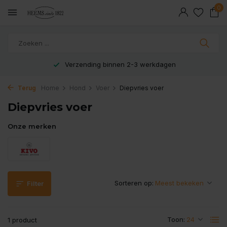
0
Veilig en snel betaald met iDeal
Terug
Home
Hond
Voer
Diepvries voer
Diepvries voer
Onze merken
Sorteren op:
Filter
Toon:
1 product