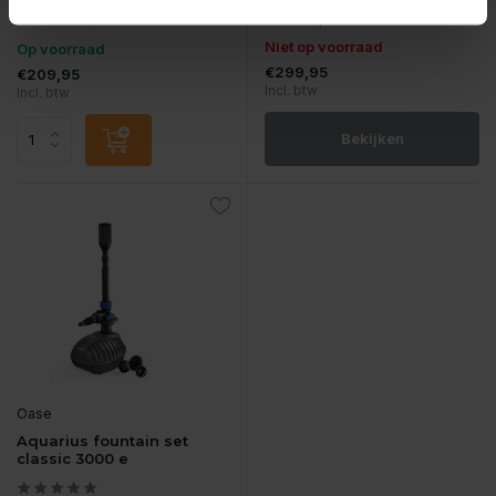
De OASE Aquarius Univer...
OASE Aquarius Universal...
Niet op voorraad
Op voorraad
€299,95
€209,95
Incl. btw
Incl. btw
Bekijken
Oase
Aquarius fountain set
classic 3000 e