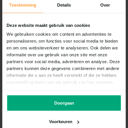
Op voorraad
Op voorraad
Toestemming
Details
Over
€84,95
€64,95
Incl. btw
Incl. btw
Deze website maakt gebruik van cookies
We gebruiken cookies om content en advertenties te
personaliseren, om functies voor social media te bieden
en om ons websiteverkeer te analyseren. Ook delen we
informatie over uw gebruik van onze site met onze
partners voor social media, adverteren en analyse. Deze
partners kunnen deze gegevens combineren met andere
informatie die u aan ze heeft verstrekt of die ze hebben
verzameld op basis van uw gebruik van hun services.
Oase
Oase
Doorgaan
Oase aquarius universal
Oase aquarius universal
classic 3000
premium eco
Voorkeuren
Vergelijk
Vergelijk