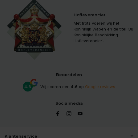
Hofleverancier
Met trots voeren wij het
Koninklijk Wapen en de titel ‘Bij
Koninklijke Beschikking
Hofleverancier'.
Beoordelen
4.6
Wij scoren een
4.6
op
Google reviews
Socialmedia
Klantenservice