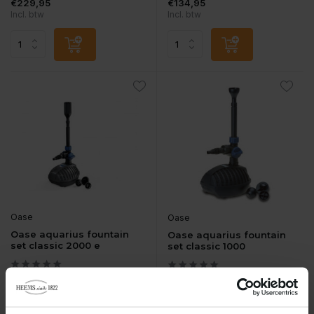
€229,95
€134,95
Incl. btw
Incl. btw
Oase
Oase
Oase aquarius fountain
Oase aquarius fountain
set classic 2000 e
set classic 1000
Vergelijk
Vergelijk
...
...