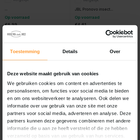
...
JBL Pronovo insect...
Op voorraad
Op voorraad
€6,99
€4,61
Incl. btw
Incl. btw
Toestemming
Details
Over
Deze website maakt gebruik van cookies
We gebruiken cookies om content en advertenties te
personaliseren, om functies voor social media te bieden
en om ons websiteverkeer te analyseren. Ook delen we
informatie over uw gebruik van onze site met onze
partners voor social media, adverteren en analyse. Deze
JBL
partners kunnen deze gegevens combineren met andere
HS Aqua Producten | Alles voor
een Gezond & Helder Aquarium
Jbl novo bel grano xs
informatie die u aan ze heeft verstrekt of die ze hebben
100ml
Hs freshwater granules xs
verzameld op basis van uw gebruik van hun services.