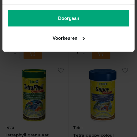
Vergelijk
Vergelijk
Doorgaan
JBL NOVO BEL GRANO XS 1...
Hs Freshwater Granules ...
Op voorraad
Op voorraad
€7,31
€7,25
Voorkeuren
Incl. btw
Incl. btw
Tetra
Tetra
Tetraphyll granulaat
Tetra guppy colour