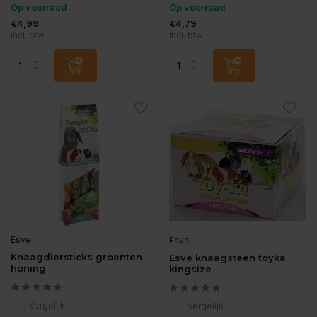
Op voorraad
Op voorraad
€4,99
€4,79
Incl. btw
Incl. btw
Esve
Esve
Knaagdiersticks groenten
Esve knaagsteen toyka
honing
kingsize
Vergelijk
Vergelijk