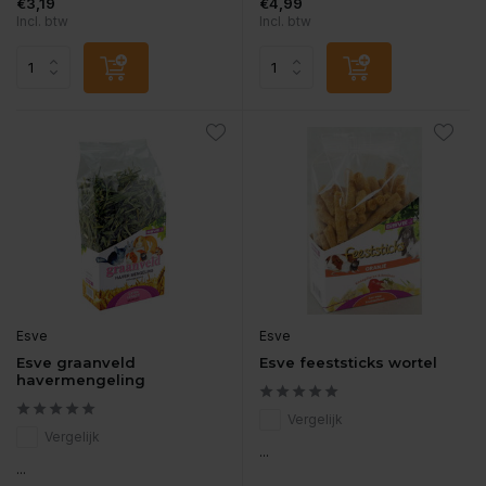
€3,19
€4,99
Incl. btw
Incl. btw
Esve
Esve
Esve graanveld
Esve feeststicks wortel
havermengeling
Vergelijk
Vergelijk
...
...