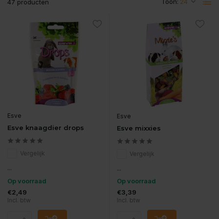
Toon:
47 producten
Esve
Esve
Esve knaagdier drops
Esve mixxies
Vergelijk
Vergelijk
...
...
Op voorraad
Op voorraad
€2,49
€3,39
Incl. btw
Incl. btw