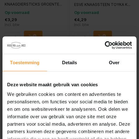
KNAAGDIERSTICKS GROENTE...
ESVE KNAAGSTEEN TOYKA K...
Op voorraad
Op voorraad
€3,29
€4,29
Incl. btw
Incl. btw
Toestemming
Details
Over
Deze website maakt gebruik van cookies
We gebruiken cookies om content en advertenties te
personaliseren, om functies voor social media te bieden
en om ons websiteverkeer te analyseren. Ook delen we
Esve
de Boon
informatie over uw gebruik van onze site met onze
Topping superfood
Wilgentakken bosje
partners voor social media, adverteren en analyse. Deze
papaya knaagdier
partners kunnen deze gegevens combineren met andere
informatie die u aan ze heeft verstrekt of die ze hebben
Vergelijk