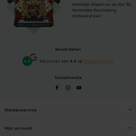
Koninklijk Wapen en de titel ‘Bij
Koninklijke Beschikking
Hofleverancier'.
Beoordelen
4.6
Wij scoren een
4.6
op
Google reviews
Socialmedia
Klantenservice
Mijn account