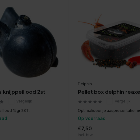
Delphin
 knijppeillood 2st
Pellet box delphin reax
Vergelijk
Vergelijk
illood 15gr 2ST...
Optimaliseer je aaspresentatie me
aad
Op voorraad
€7,50
Incl. btw