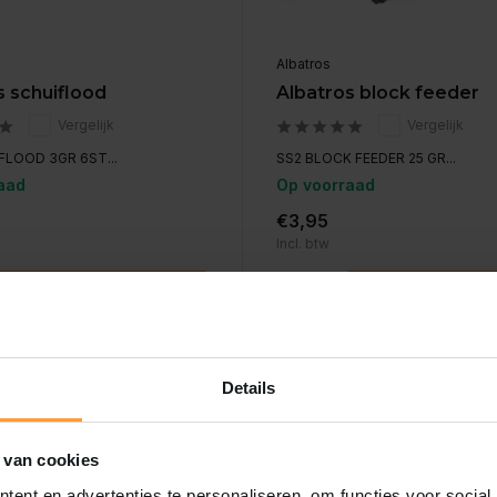
Albatros
s schuiflood
Albatros block feeder
Vergelijk
Vergelijk
FLOOD 3GR 6ST...
SS2 BLOCK FEEDER 25 GR...
aad
Op voorraad
€3,95
Incl. btw
Toevoegen
Toevoeg
Details
 van cookies
ent en advertenties te personaliseren, om functies voor social