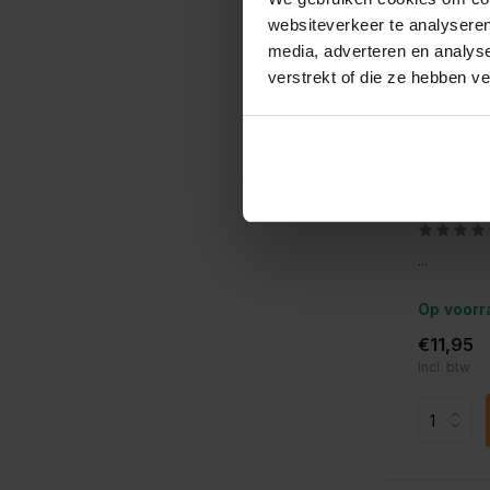
websiteverkeer te analyseren
media, adverteren en analys
verstrekt of die ze hebben v
Albatros
Albatro
...
Op voorr
€11,95
Incl. btw