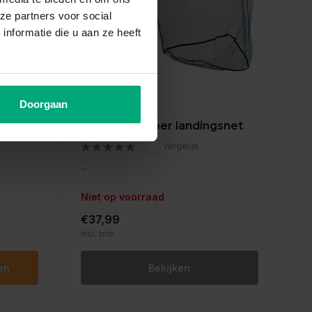
ze partners voor social
nformatie die u aan ze heeft
Doorgaan
Albatros
snet
Albatros rubber landingsnet
Vergelijk
...
Niet op voorraad
€37,99
Incl. btw
en
Bekijken