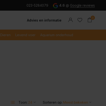
g en snel betaald met iDeal
023-5284079
4.6
@
Google reviews
0
Advies en informatie
Dieren
Levend voer
Aquarium onderhoud
Account
Account
aanmaken
aanmaken
Toon:
Sorteren op: