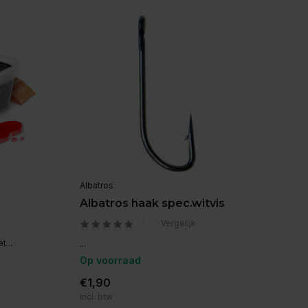
Albatros
e
Albatros haak spec.witvis
Vergelijk
t...
...
Op voorraad
€1,90
Incl. btw