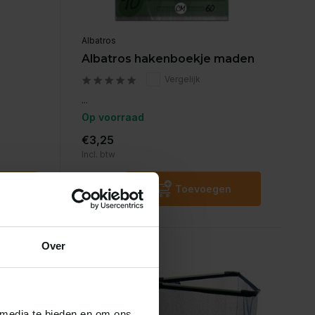
Albatros
Albatros hakenboekje maden
Vergelijk
...
Op voorraad
€3,25
Incl. btw
en
Toevoegen
Over
 media te bieden en om ons