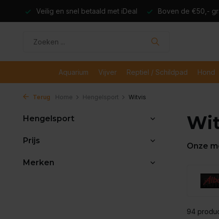
dagen
Veilig en snel betaald met iDeal
Boven de €50,- gr
Aquarium
Vijver
Reptiel / Schildpad
Hond
Terug
Home
Hengelsport
Witvis
Wit
Hengelsport
Prijs
Onze m
Merken
94 produ