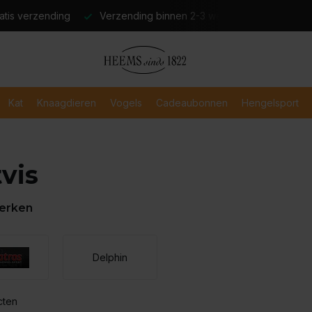
atis verzending
Verzending binnen 2-3 werkdagen
Veili
Kat
Knaagdieren
Vogels
Cadeaubonnen
Hengelsport
vis
erken
Delphin
cten