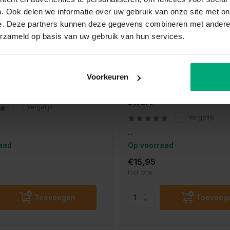
. Ook delen we informatie over uw gebruik van onze site met on
e. Deze partners kunnen deze gegevens combineren met andere i
erzameld op basis van uw gebruik van hun services.
Voorkeuren
Albatros
s ss method feeder kit
Albatros got'm landing
zwart
Vergelijk
Vergelijk
...
aad
Op voorraad
€15,95
Incl. btw
Toevoegen
Toevoeg