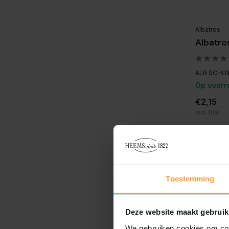
Albatros
Albatro
ALB SCHUI
Op voorr
€2,15
Incl. btw
Toestemming
Deze website maakt gebruik
We gebruiken cookies om cont