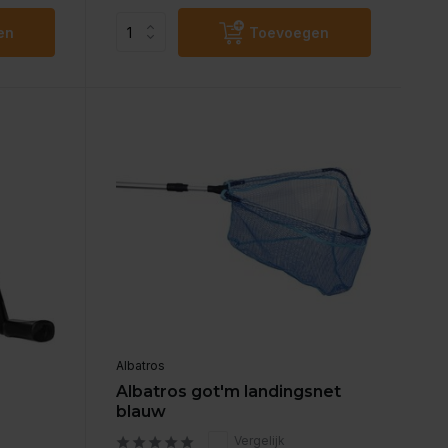
en
Toevoegen
Albatros
Albatros got'm landingsnet
blauw
Vergelijk