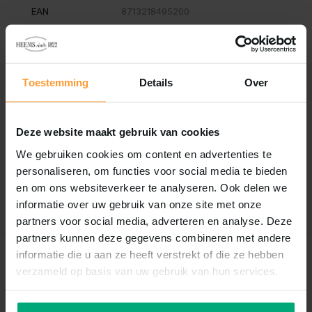
EAN
8713218495200
Vergelijk
Delen
Toestemming
Details
Over
Reviews
0
/
Based on 0 reviews
5
Deze website maakt gebruik van cookies
We gebruiken cookies om content en advertenties te
Er zijn nog geen reviews geschreven over dit product..
personaliseren, om functies voor social media te bieden
en om ons websiteverkeer te analyseren. Ook delen we
Schrijf je eigen review
informatie over uw gebruik van onze site met onze
partners voor social media, adverteren en analyse. Deze
partners kunnen deze gegevens combineren met andere
informatie die u aan ze heeft verstrekt of die ze hebben
Recent bekeken
verzameld op basis van uw gebruik van hun services.