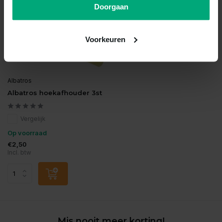
Doorgaan
Voorkeuren
Albatros
Albatros hoekafhouder 3st
Vergelijk
Op voorraad
€2,50
Incl. btw
Mis nooit meer korting!