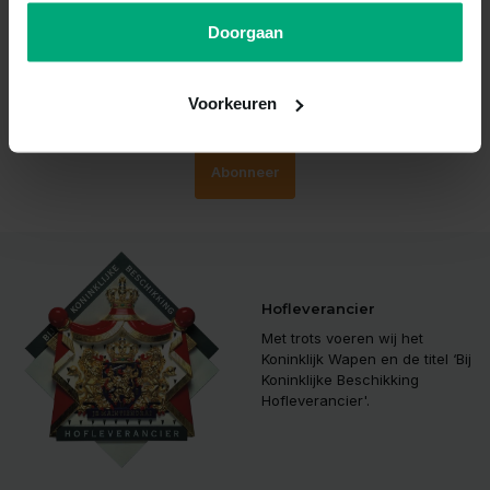
Mis nooit meer korting!
Doorgaan
Schrijf je nu in voor onze nieuwsbrief
Voorkeuren
Abonneer
Hofleverancier
Met trots voeren wij het
Koninklijk Wapen en de titel ‘Bij
Koninklijke Beschikking
Hofleverancier'.