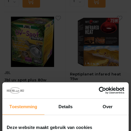
JBL
Reptiplanet infared heat
75w
Jbl uv spot plus 80w
Vergelijk
Vergelijk
REPTIPLANET INFARED HEA...
...
Toestemming
Details
Over
Op voorraad
Op voorraad
€85,06
€14,95
Incl. btw
Incl. btw
Deze website maakt gebruik van cookies