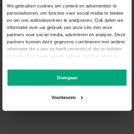
We gebruiken cookies om content en advertenties te
personaliseren, om functies voor social media te bieden
en om ons websiteverkeer te analyseren. Ook delen we
informatie over uw gebruik van onze site met onze
Overige categorieën in Reptiel / Schildpad
partners voor social media, adverteren en analyse. Deze
partners kunnen deze gegevens combineren met andere
informatie die u aan ze heeft verstrekt of die ze hebben
verzameld op basis van uw gebruik van hun services.
Doorgaan
Voeding
Bodembedekking
Voorkeuren