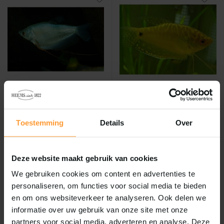
Trigogaster micorlepsis
Trichogaster trichopterus
goud
Vergelijk
Toestemming
Details
Over
Vergelijk
Trigogaster Micorlepsis...
Trichogaster Trichopter...
Op voorraad
Op voorraad
Deze website maakt gebruik van cookies
We gebruiken cookies om content en advertenties te
personaliseren, om functies voor social media te bieden
en om ons websiteverkeer te analyseren. Ook delen we
informatie over uw gebruik van onze site met onze
partners voor social media, adverteren en analyse. Deze