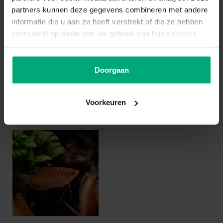
partners kunnen deze gegevens combineren met andere
informatie die u aan ze heeft verstrekt of die ze hebben
verzameld op basis van uw gebruik van hun services.
Trichogaster trichopterus
Colisa lalia cobalt
Doorgaan
Vergelijk
Vergelijk
...
Colisa Lalia Cobalt...
Voorkeuren
Op voorraad
Op voorraad