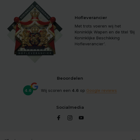
Hofleverancier
Met trots voeren wij het
Koninklijk Wapen en de titel ‘Bij
Koninklijke Beschikking
Hofleverancier'.
Beoordelen
4.6
Wij scoren een
4.6
op
Google reviews
Socialmedia