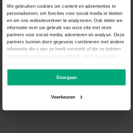
Bekijken
We gebruiken cookies om content en advertenties te
personaliseren, om functies voor social media te bieden
en om ons websiteverkeer te analyseren. Ook delen we
informatie over uw gebruik van onze site met onze
partners voor social media, adverteren en analyse. Deze
Overige categorieën in Kat
partners kunnen deze gegevens combineren met andere
informatie die u aan ze heeft verstrekt of die ze hebben
verzameld op basis van uw gebruik van hun services.
Riemen /
Doorgaan
Voer
Tuigen
Voorkeuren