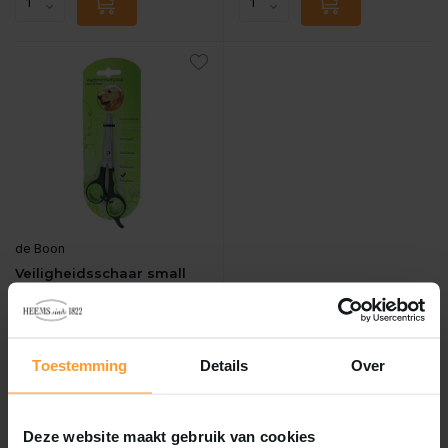
de Boon
Veiligheidsschaar small
Vergelijk
...
Toestemming
Details
Over
Niet op voorraad
€14,95
Incl. btw
Deze website maakt gebruik van cookies