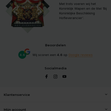
Met trots voeren wij het
Koninklijk Wapen en de titel ‘Bij
Koninklijke Beschikking
Hofleverancier'.
Beoordelen
4.6
Wij scoren een
4.6
op
Google reviews
Socialmedia
Klantenservice
Mijn account