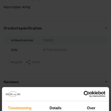
Kipschijfjes 400g
Productspecificaties
Artikelnummer
118460
EAN
8712875121439
Vergelijk
Delen
Reviews
0
/
Based on 0 reviews
5
Er zijn nog geen reviews geschreven over dit product..
Toestemming
Details
Over