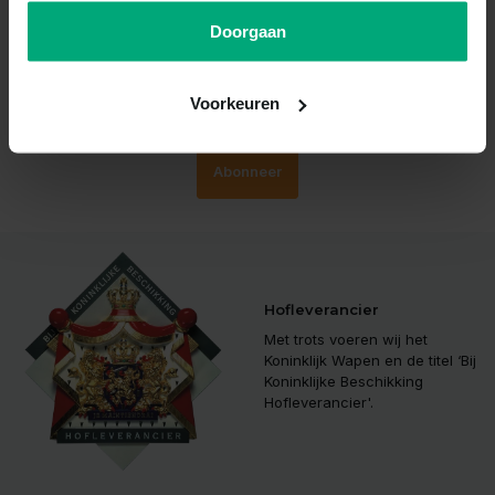
Mis nooit meer korting!
Doorgaan
Schrijf je nu in voor onze nieuwsbrief
Voorkeuren
Abonneer
Hofleverancier
Met trots voeren wij het
Koninklijk Wapen en de titel ‘Bij
Koninklijke Beschikking
Hofleverancier'.