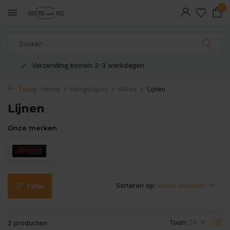
0
Veilig en snel betaald met iDeal
Terug
Home
Hengelsport
Witvis
Lijnen
Lijnen
Onze merken
Sorteren op:
Filter
Toon:
2 producten