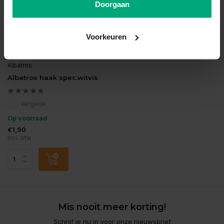
Doorgaan
Voorkeuren
Albatros
Albatros haak spec.witvis
Vergelijk
Op voorraad
€1,90
Incl. btw
Mis nooit meer korting!
Schrijf je nu in voor onze nieuwsbrief