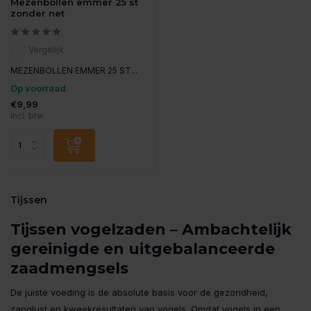
Mezenbollen emmer 25 st
zonder net
Vergelijk
MEZENBOLLEN EMMER 25 ST...
Op voorraad
€9,99
Incl. btw
Tijssen
Tijssen vogelzaden – Ambachtelijk
gereinigde en uitgebalanceerde
zaadmengsels
De juiste voeding is de absolute basis voor de gezondheid,
zanglust en kweekresultaten van vogels. Omdat vogels in een