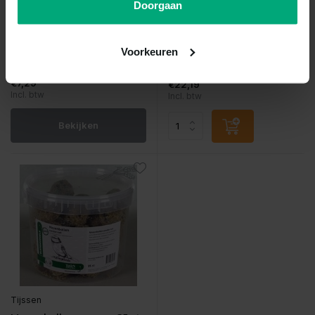
Doorgaan
Vergelijk
Vergelijk
PET BOUQUET KOKER EQUAT...
TIJSSEN MEELWORMEN 1KG...
Voorkeuren
Niet op voorraad
Op voorraad
€7,29
€22,19
Incl. btw
Incl. btw
Bekijken
Tijssen