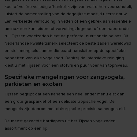
kooi of volière volledig afhankelijk zijn van wat u hen voorschotelt,
luistert de samenstelling van de dagelijkse maaltijd uiterst nauw.
Een verkeerde verhouding in vetten of een gebrek aan essentiële
aminozuren kan leiden tot vervetting, legnood of een haperende
rui. Tijssen vogelzaden biedt de perfecte, nutritionele balans. Dit
Nederlandse kwaliteitsmerk selecteert de beste zaden wereldwijd
en stelt mengsels samen die exact aansluiten op de specifieke
behoeften van elke vogelsoort. Dankzij de intensieve reiniging
kiest u met Tijssen voor een stofvrij en puur voer van topniveau.
Specifieke mengelingen voor zangvogels,
parkieten en exoten
Tijssen begrijpt dat een kanarie een heel ander menu eist dan
een grote grasparkiet of een delicate tropische vogel. De
mengsels zijn daarom met chirurgische precisie samengesteld.
De meest gezochte hardlopers uit het Tijssen vogelzaden
assortiment op een rij: