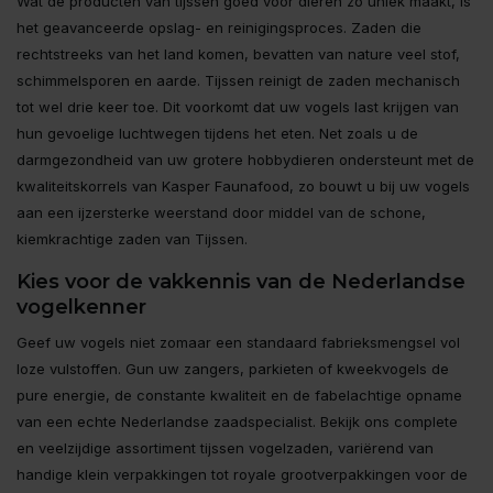
Wat de producten van tijssen goed voor dieren zo uniek maakt, is
het geavanceerde opslag- en reinigingsproces. Zaden die
rechtstreeks van het land komen, bevatten van nature veel stof,
schimmelsporen en aarde. Tijssen reinigt de zaden mechanisch
tot wel drie keer toe. Dit voorkomt dat uw vogels last krijgen van
hun gevoelige luchtwegen tijdens het eten. Net zoals u de
darmgezondheid van uw grotere hobbydieren ondersteunt met de
kwaliteitskorrels van Kasper Faunafood, zo bouwt u bij uw vogels
aan een ijzersterke weerstand door middel van de schone,
kiemkrachtige zaden van Tijssen.
Kies voor de vakkennis van de Nederlandse
vogelkenner
Geef uw vogels niet zomaar een standaard fabrieksmengsel vol
loze vulstoffen. Gun uw zangers, parkieten of kweekvogels de
pure energie, de constante kwaliteit en de fabelachtige opname
van een echte Nederlandse zaadspecialist. Bekijk ons complete
en veelzijdige assortiment tijssen vogelzaden, variërend van
handige klein verpakkingen tot royale grootverpakkingen voor de