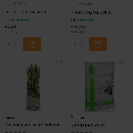
Vergelijk
Vergelijk
TROSGIERST 250GRAM...
TROPISCHZAAD 20KG...
Op voorraad
Op voorraad
€4,45
€32,50
Incl. btw
Incl. btw
Tijssen
Tijssen
Pet bouquet koker habitat
Zangzaad 20kg