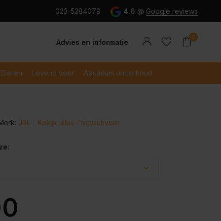
g en snel betaald met iDeal
023-5284079
4.6
@
Google reviews
0
Advies en informatie
Dieren
Levend voer
Aquarium onderhoud
Merk:
JBL
Bekijk alles Tropischvoer
Account
Account
aanmaken
aanmaken
ze:
00