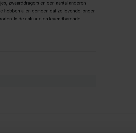
isjes, zwaarddragers en een aantal anderen
Ze hebben allen gemeen dat ze levende jongen
orten. In de natuur eten levendbarende