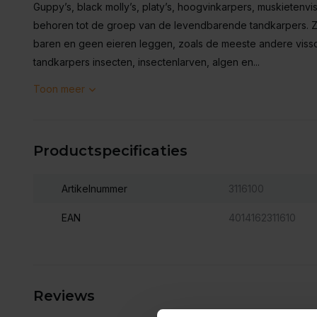
Guppy’s, black molly’s, platy’s, hoogvinkarpers, muskietenv
behoren tot de groep van de levendbarende tandkarpers. 
baren en geen eieren leggen, zoals de meeste andere visso
tandkarpers insecten, insectenlarven, algen en...
Toon meer
Productspecificaties
Artikelnummer
3116100
EAN
4014162311610
Reviews