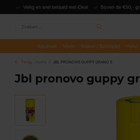
dagen
Veilig en snel betaald met iDeal
Boven de €50,- gr
Aquarium
Vijver
Reptiel / Schildpad
Hond
Terug
Home
JBL PRONOVO GUPPY GRANO S
Jbl pronovo guppy gr