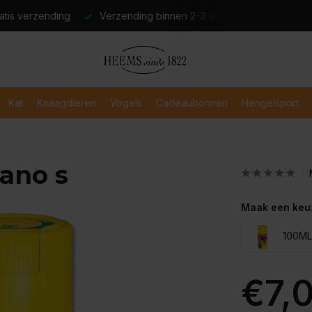
atis verzending
Verzending binnen 2-3 werkdagen
Veili
Kat
Knaagdieren
Vogels
Cadeaubonnen
Hengelsport
ano s
Maak een keu
100ML
€7,