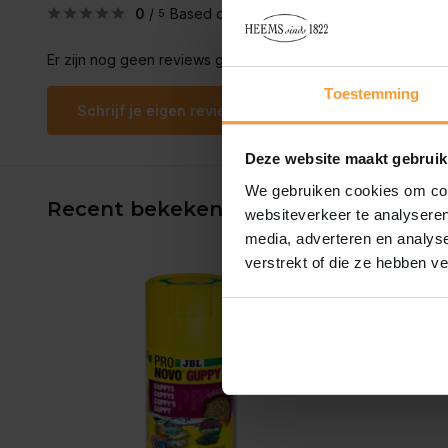
0
/
Based on 0 reviews
5
Er zijn nog geen reviews geschreven over dit product..
Toestemming
Schrijf je eigen review
Deze website maakt gebruik
We gebruiken cookies om cont
Recent bekeken
websiteverkeer te analyseren
media, adverteren en analys
verstrekt of die ze hebben v