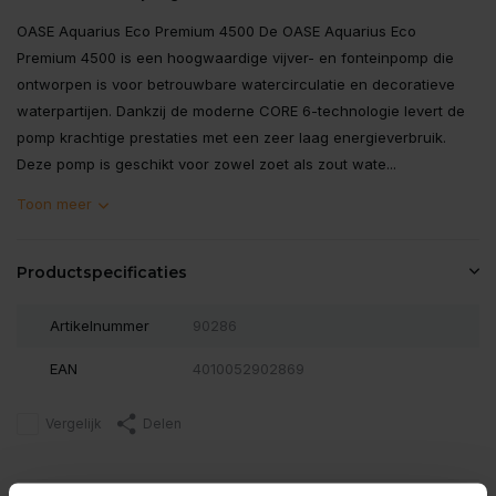
OASE Aquarius Eco Premium 4500 De OASE Aquarius Eco
Premium 4500 is een hoogwaardige vijver- en fonteinpomp die
ontworpen is voor betrouwbare watercirculatie en decoratieve
waterpartijen. Dankzij de moderne CORE 6-technologie levert de
pomp krachtige prestaties met een zeer laag energieverbruik.
Deze pomp is geschikt voor zowel zoet als zout wate...
Toon meer
Productspecificaties
Artikelnummer
90286
EAN
4010052902869
Vergelijk
Delen