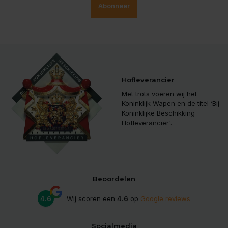
Abonneer
Hofleverancier
Met trots voeren wij het
Koninklijk Wapen en de titel ‘Bij
Koninklijke Beschikking
Hofleverancier'.
Beoordelen
4.6
Wij scoren een
4.6
op
Google reviews
Socialmedia