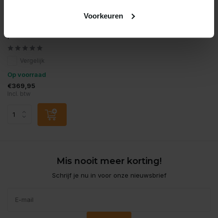
Voorkeuren
Oase
Oase aquarius eco
premium 4500
Vergelijk
Op voorraad
€369,95
Incl. btw
Mis nooit meer korting!
Schrijf je nu in voor onze nieuwsbrief