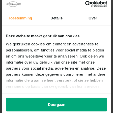
Reviews
0
/
Based on 0 reviews
5
Toestemming
Details
Over
Er zijn nog geen reviews geschreven over dit product..
Deze website maakt gebruik van cookies
Schrijf je eigen review
We gebruiken cookies om content en advertenties te
personaliseren, om functies voor social media te bieden
en om ons websiteverkeer te analyseren. Ook delen we
Recent bekeken
informatie over uw gebruik van onze site met onze
partners voor social media, adverteren en analyse. Deze
partners kunnen deze gegevens combineren met andere
informatie die u aan ze heeft verstrekt of die ze hebben
verzameld op basis van uw gebruik van hun services.
Doorgaan