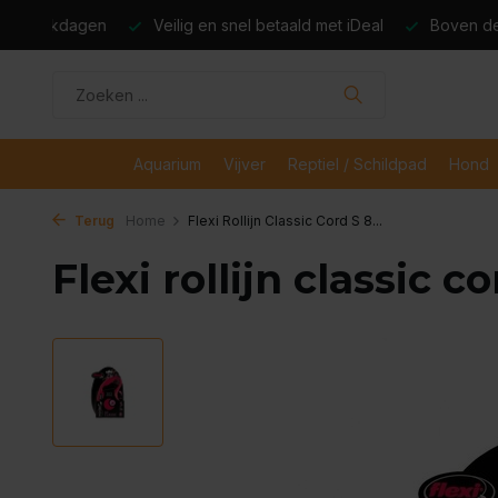
dagen
Veilig en snel betaald met iDeal
Boven de €50,- gr
Aquarium
Vijver
Reptiel / Schildpad
Hond
Terug
Home
Flexi Rollijn Classic Cord S 8...
Flexi rollijn classic c