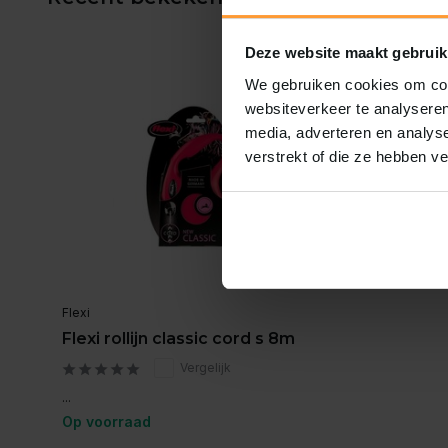
Deze website maakt gebruik
We gebruiken cookies om cont
websiteverkeer te analyseren
media, adverteren en analys
verstrekt of die ze hebben v
Flexi
Flexi rollijn classic cord s 8m
Vergelijk
...
Op voorraad