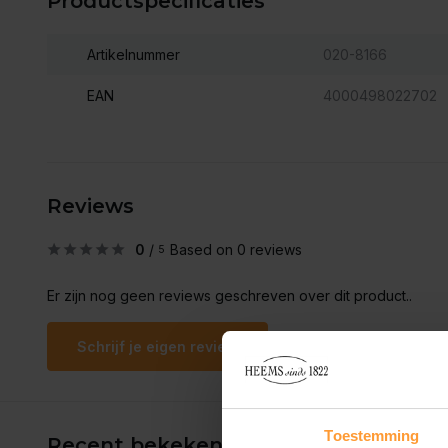
Productspecificaties
Artikelnummer
020-8166
EAN
4000498022702
Reviews
0
/
Based on 0 reviews
5
Er zijn nog geen reviews geschreven over dit product..
Schrijf je eigen review
Toestemming
Recent bekeken