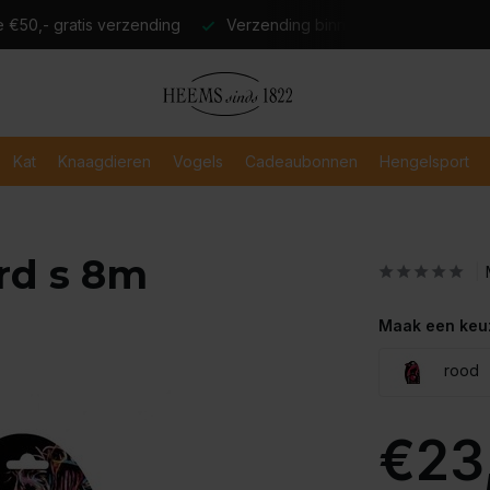
atis verzending
Verzending binnen 2-3 werkdagen
Veili
Kat
Knaagdieren
Vogels
Cadeaubonnen
Hengelsport
ord s 8m
Maak een keu
rood
€23