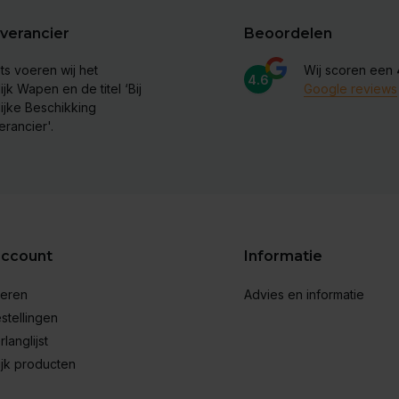
verancier
Beoordelen
ts voeren wij het
Wij scoren een
4.6
ijk Wapen en de titel ‘Bij
Google reviews
lijke Beschikking
erancier'.
account
Informatie
reren
Advies en informatie
stellingen
rlanglijst
ijk producten