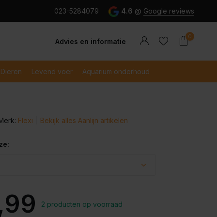
g en snel betaald met iDeal
023-5284079
4.6
@
Google reviews
0
Advies en informatie
Dieren
Levend voer
Aquarium onderhoud
Merk:
Flexi
Bekijk alles Aanlijn artikelen
Account
Account
aanmaken
aanmaken
ze:
,99
2 producten op voorraad
Uitverkocht