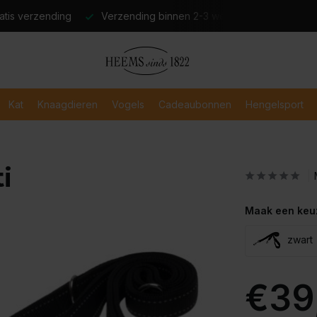
atis verzending
Verzending binnen 2-3 werkdagen
Veili
Kat
Knaagdieren
Vogels
Cadeaubonnen
Hengelsport
i
Maak een keu
zwart
€39