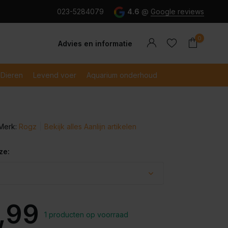
g en snel betaald met iDeal
023-5284079
4.6
@
Google reviews
0
Advies en informatie
Dieren
Levend voer
Aquarium onderhoud
Merk:
Rogz
Bekijk alles Aanlijn artikelen
Account
Account
aanmaken
aanmaken
ze:
,99
1 producten op voorraad