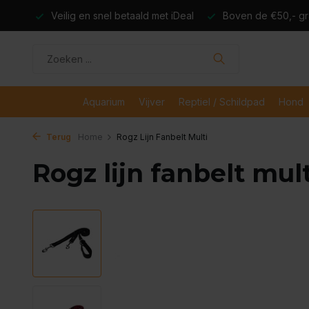
dagen
Veilig en snel betaald met iDeal
Boven de €50,- gr
Aquarium
Vijver
Reptiel / Schildpad
Hond
Terug
Home
Rogz Lijn Fanbelt Multi
Rogz lijn fanbelt mult