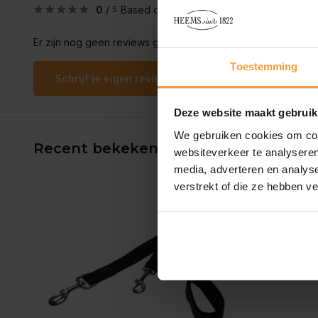
0
/
Based on 0 reviews
5
Er zijn nog geen reviews geschreven over dit product..
Toestemming
Schrijf je eigen review
Deze website maakt gebruik
We gebruiken cookies om cont
Recent bekeken
websiteverkeer te analyseren
media, adverteren en analys
verstrekt of die ze hebben v