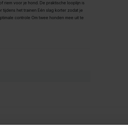
tof riem voor je hond. De praktische looplijn is
 tijdens het trainen Eén slag korter zodat je
optimale controle Om twee honden mee uit te