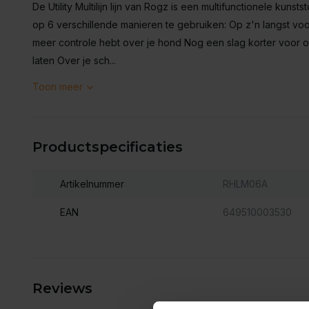
De Utility Multilijn lijn van Rogz is een multifunctionele kunsts
op 6 verschillende manieren te gebruiken: Op z'n langst voor
meer controle hebt over je hond Nog een slag korter voor 
laten Over je sch...
Toon meer
Productspecificaties
Artikelnummer
RHLM06A
EAN
649510003530
Reviews