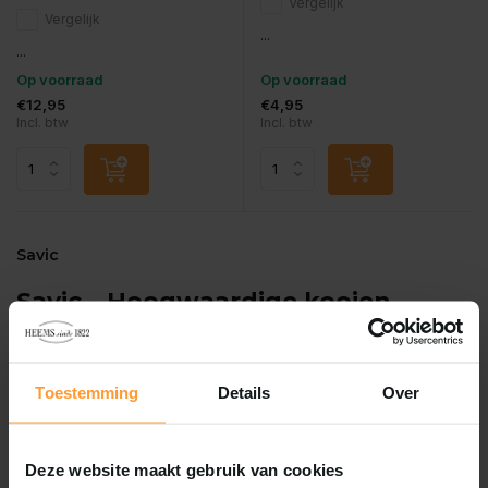
Vergelijk
Vergelijk
...
...
Op voorraad
Op voorraad
€12,95
€4,95
Incl. btw
Incl. btw
Savic
Savic – Hoogwaardige kooien,
benches en kunststofproducten
voor elk huisdier
Toestemming
Details
Over
Een veilig, eigen plekje is essentieel voor het welzijn van elk
huisdier. Een vogel heeft behoefte aan voldoende vliegruimte, een
hamster wil veilig kunnen graven, een kat eist een hygiënisch
Deze website maakt gebruik van cookies
toilet en een hond heeft soms behoefte aan de geborgenheid van