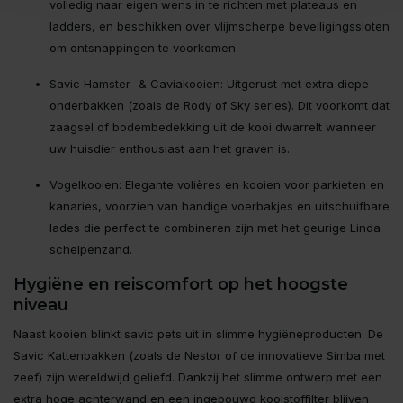
volledig naar eigen wens in te richten met plateaus en
ladders, en beschikken over vlijmscherpe beveiligingssloten
om ontsnappingen te voorkomen.
Savic Hamster- & Caviakooien: Uitgerust met extra diepe
onderbakken (zoals de Rody of Sky series). Dit voorkomt dat
zaagsel of bodembedekking uit de kooi dwarrelt wanneer
uw huisdier enthousiast aan het graven is.
Vogelkooien: Elegante volières en kooien voor parkieten en
kanaries, voorzien van handige voerbakjes en uitschuifbare
lades die perfect te combineren zijn met het geurige Linda
schelpenzand.
Hygiëne en reiscomfort op het hoogste
niveau
Naast kooien blinkt savic pets uit in slimme hygiëneproducten. De
Savic Kattenbakken (zoals de Nestor of de innovatieve Simba met
zeef) zijn wereldwijd geliefd. Dankzij het slimme ontwerp met een
extra hoge achterwand en een ingebouwd koolstoffilter blijven