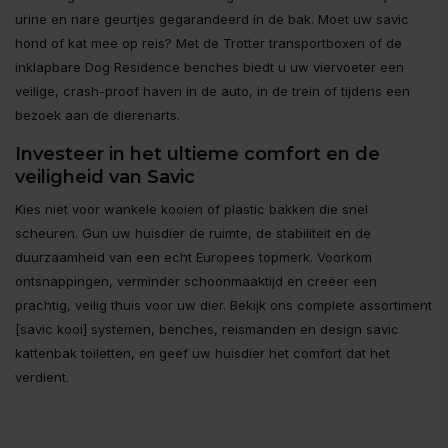
urine en nare geurtjes gegarandeerd ín de bak. Moet uw savic
hond of kat mee op reis? Met de Trotter transportboxen of de
inklapbare Dog Residence benches biedt u uw viervoeter een
veilige, crash-proof haven in de auto, in de trein of tijdens een
bezoek aan de dierenarts.
Investeer in het ultieme comfort en de
veiligheid van Savic
Kies niet voor wankele kooien of plastic bakken die snel
scheuren. Gun uw huisdier de ruimte, de stabiliteit en de
duurzaamheid van een echt Europees topmerk. Voorkom
ontsnappingen, verminder schoonmaaktijd en creëer een
prachtig, veilig thuis voor uw dier. Bekijk ons complete assortiment
[savic kooi] systemen, benches, reismanden en design savic
kattenbak toiletten, en geef uw huisdier het comfort dat het
verdient.