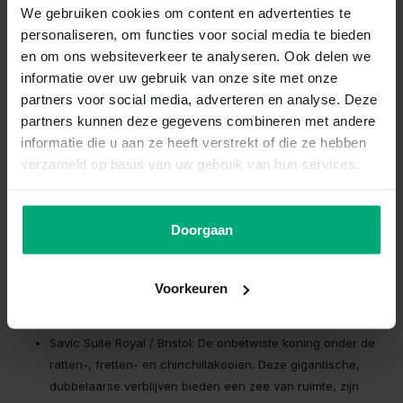
We gebruiken cookies om content en advertenties te
een stevige bench. Savic biedt de absolute topkwaliteit die deze
personaliseren, om functies voor social media te bieden
behoeften vervult. Dit Belgische kwaliteitsmerk combineert
en om ons websiteverkeer te analyseren. Ook delen we
jarenlange ervaring met innovatieve productietechnieken. Door
informatie over uw gebruik van onze site met onze
uitsluitend te werken met stevig, gifvrij kunststof en robuust,
partners voor social media, adverteren en analyse. Deze
gecoat traliewerk, garandeert Savic een veilige leefomgeving
partners kunnen deze gegevens combineren met andere
waarin uw dier zich optimaal thuis voelt en u geniet van maximaal
informatie die u aan ze heeft verstrekt of die ze hebben
gebruiksgemak.
verzameld op basis van uw gebruik van hun services.
Paleisachtige kooien voor knaagdieren en
vogels
Savic is dé absolute autoriteit op het gebied van kleinvee- en
Doorgaan
knaagdierverblijven. De kooien zijn ontworpen met het oog op
natuurlijk gedrag en optimaal schoonmaakcomfort.
Voorkeuren
De legendarische hardlopers uit het Savic assortiment op een rij:
Savic Suite Royal / Bristol: De onbetwiste koning onder de
ratten-, fretten- en chinchillakooien. Deze gigantische,
dubbelaarse verblijven bieden een zee van ruimte, zijn