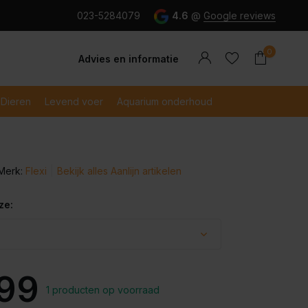
g en snel betaald met iDeal
023-5284079
4.6
@
Google reviews
0
Advies en informatie
Dieren
Levend voer
Aquarium onderhoud
Merk:
Flexi
Bekijk alles Aanlijn artikelen
Account
Account
aanmaken
aanmaken
ze:
,99
1 producten op voorraad