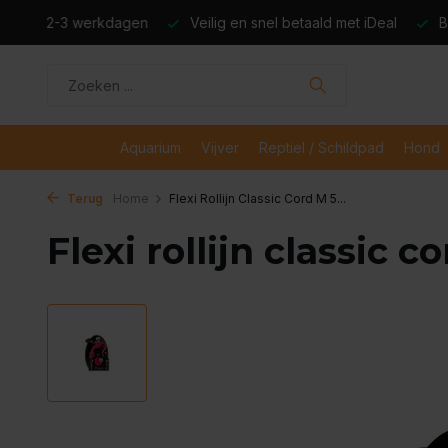
dagen
Veilig en snel betaald met iDeal
Boven de €50,- gr
Aquarium
Vijver
Reptiel / Schildpad
Hond
Terug
Home
Flexi Rollijn Classic Cord M 5...
Flexi rollijn classic 