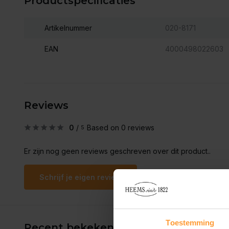
Productspecificaties
Artikelnummer
020-8171
EAN
4000498022603
Reviews
0
/
Based on 0 reviews
5
Er zijn nog geen reviews geschreven over dit product..
Schrijf je eigen review
Toestemming
Recent bekeken