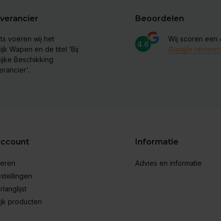
verancier
Beoordelen
ts voeren wij het
Wij scoren een
4.6
ijk Wapen en de titel ‘Bij
Google reviews
lijke Beschikking
erancier'.
account
Informatie
reren
Advies en informatie
stellingen
rlanglijst
ijk producten