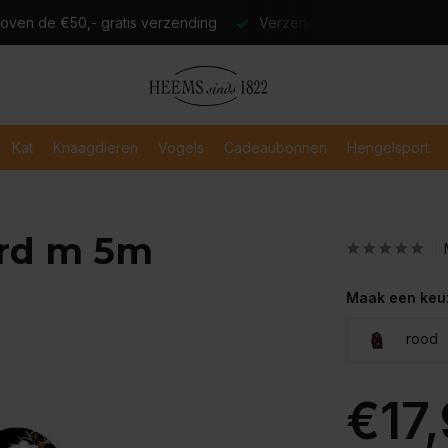
atis verzending
Verzending binnen 2-3 werkdagen
Veili
Kat
Knaagdieren
Vogels
Cadeaubonnen
Hengelsport
cord m 5m
Maak een keu
rood
€17