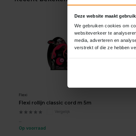
Deze website maakt gebruik
We gebruiken cookies om cont
websiteverkeer te analyseren
media, adverteren en analys
verstrekt of die ze hebben v
Flexi
Flexi rollijn classic cord m 5m
Vergelijk
...
Op voorraad