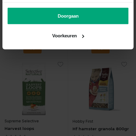
Vergelijk
...
...
Doorgaan
Op voorraad
Op voorraad
€4,99
€3,19
Incl. btw
Incl. btw
Voorkeuren
Supreme Selective
Hobby First
Harvest loops
Hf hamster granola 800gr