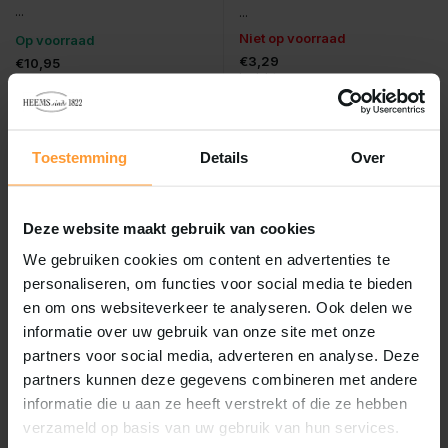
...
...
Niet op voorraad
Op voorraad
€3,29
€10,95
Incl. btw
Incl. btw
Bekijken
Toestemming
Details
Over
Deze website maakt gebruik van cookies
We gebruiken cookies om content en advertenties te
personaliseren, om functies voor social media te bieden
en om ons websiteverkeer te analyseren. Ook delen we
informatie over uw gebruik van onze site met onze
partners voor social media, adverteren en analyse. Deze
Esve
Esve
partners kunnen deze gegevens combineren met andere
Esve graanveld
Esve maiskolven 2st
informatie die u aan ze heeft verstrekt of die ze hebben
havermengeling
verzameld op basis van uw gebruik van hun services.
Vergelijk