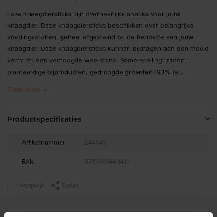
Esve Knaagdiersticks zijn overheerlijke snacks voor jouw
knaagdier. Deze knaagdiersticks beschikken over belangrijke
voedingsstoffen, geheel afgestemd op de behoefte van jouw
knaagdier. Deze knaagdiersticks kunnen bijdragen aan een mooie
vacht en een verhoogde weerstand. Samenstelling: zaden,
plantaardige bijproducten, gedroogde groenten 19.1% (e...
Toon meer
Productspecificaties
Artikelnummer
E44041
EAN
8715001440411
Vergelijk
Delen