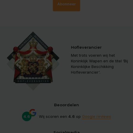
Abonneer
Hofleverancier
Met trots voeren wij het
Koninklijk Wapen en de titel ‘Bij
Koninklijke Beschikking
Hofleverancier'.
Beoordelen
4.6
Wij scoren een
4.6
op
Google reviews
Socialmedia