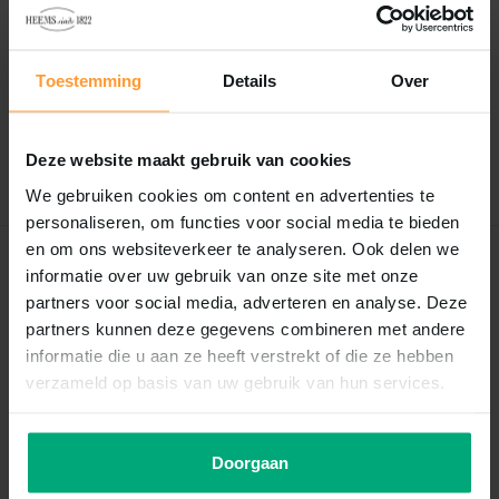
Reviews
0
/
Based on 0 reviews
5
Toestemming
Details
Over
Er zijn nog geen reviews geschreven over dit product..
Deze website maakt gebruik van cookies
Schrijf je eigen review
We gebruiken cookies om content en advertenties te
personaliseren, om functies voor social media te bieden
en om ons websiteverkeer te analyseren. Ook delen we
Recent bekeken
informatie over uw gebruik van onze site met onze
partners voor social media, adverteren en analyse. Deze
partners kunnen deze gegevens combineren met andere
informatie die u aan ze heeft verstrekt of die ze hebben
verzameld op basis van uw gebruik van hun services.
Doorgaan