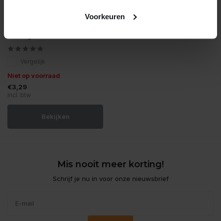
Esve
Voorkeuren
Esve knaagdiersticks fruit
honing
Vergelijk
Niet op voorraad
€3,29
Incl. btw
Bekijken
Mis nooit meer korting!
Schrijf je nu in voor onze nieuwsbrief