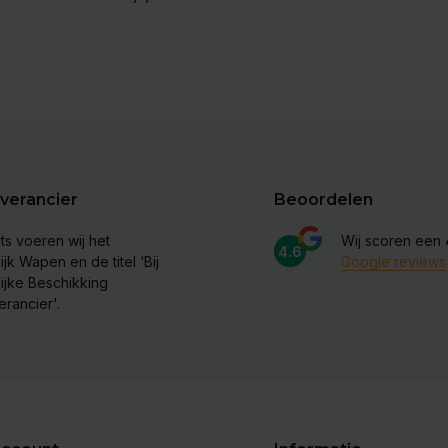
verancier
Beoordelen
ts voeren wij het
Wij scoren een
4.6
ijk Wapen en de titel ‘Bij
Google reviews
lijke Beschikking
erancier'.