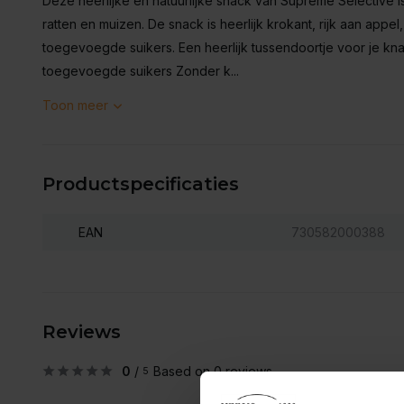
Deze heerlijke en natuurlijke snack van Supreme Selective is
ratten en muizen. De snack is heerlijk krokant, rijk aan appe
toegevoegde suikers. Een heerlijk tussendoortje voor je knag
toegevoegde suikers Zonder k...
Toon meer
Productspecificaties
EAN
730582000388
Reviews
0
/
Based on 0 reviews
5