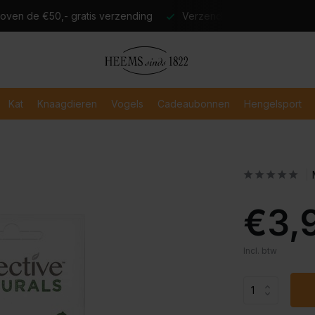
atis verzending
Verzending binnen 2-3 werkdagen
Veili
Kat
Knaagdieren
Vogels
Cadeaubonnen
Hengelsport
€3,
Incl. btw