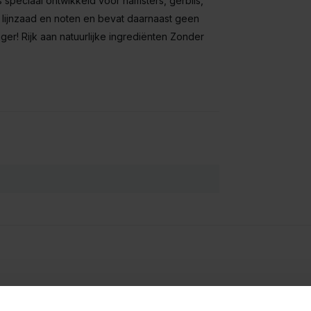
 speciaal ontwikkeld voor hamsters, gerbils,
l, lijnzaad en noten en bevat daarnaast geen
er! Rijk aan natuurlijke ingrediënten Zonder