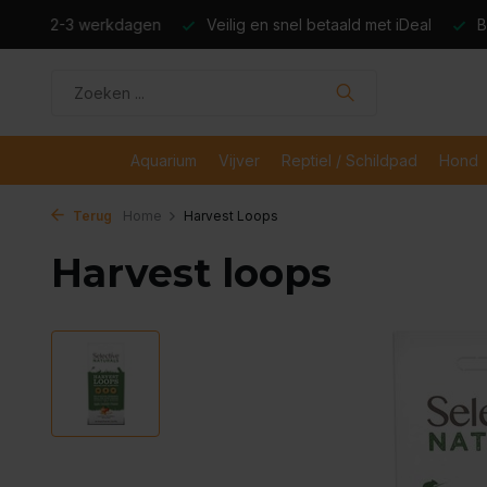
dagen
Veilig en snel betaald met iDeal
Boven de €50,- gr
Aquarium
Vijver
Reptiel / Schildpad
Hond
Terug
Home
Harvest Loops
Harvest loops