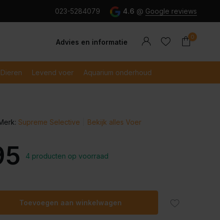
g en snel betaald met iDeal
023-5284079
4.6
@
Google reviews
0
Advies en informatie
Dieren
Levend voer
Aquarium onderhoud
Merk:
Supreme Selective
Bekijk alles Voer
Account
Account
aanmaken
aanmaken
95
4 producten op voorraad
Toevoegen aan winkelwagen