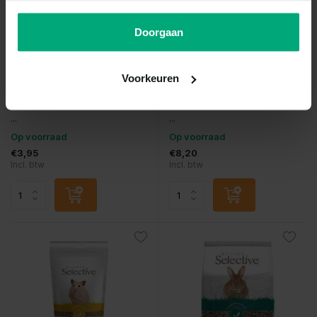
Doorgaan
Supreme Selective
Supreme Selective
Meadow loops
Bathing sand
Voorkeuren
Vergelijk
Vergelijk
...
...
Op voorraad
Op voorraad
€3,95
€8,20
Incl. btw
Incl. btw