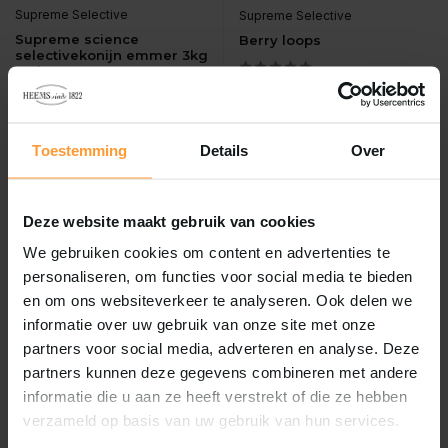
Supreme Selective
Supreme Selective
Supreme science
Berry loops
selectivekonijn emmer 3kg
stuk
Vergelijk
...
Vergelijk
Toestemming
Details
Over
Kies voor de ultieme ge...
Op voorraad
Op voorraad
€24,99
€3,95
Incl. btw
Incl. btw
Deze website maakt gebruik van cookies
We gebruiken cookies om content en advertenties te
personaliseren, om functies voor social media te bieden
en om ons websiteverkeer te analyseren. Ook delen we
informatie over uw gebruik van onze site met onze
partners voor social media, adverteren en analyse. Deze
partners kunnen deze gegevens combineren met andere
informatie die u aan ze heeft verstrekt of die ze hebben
verzameld op basis van uw gebruik van hun services.