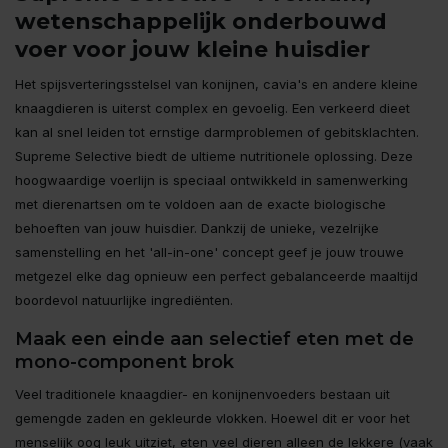
wetenschappelijk onderbouwd
voer voor jouw kleine huisdier
Het spijsverteringsstelsel van konijnen, cavia's en andere kleine
knaagdieren is uiterst complex en gevoelig. Een verkeerd dieet
kan al snel leiden tot ernstige darmproblemen of gebitsklachten.
Supreme Selective biedt de ultieme nutritionele oplossing. Deze
hoogwaardige voerlijn is speciaal ontwikkeld in samenwerking
met dierenartsen om te voldoen aan de exacte biologische
behoeften van jouw huisdier. Dankzij de unieke, vezelrijke
samenstelling en het 'all-in-one' concept geef je jouw trouwe
metgezel elke dag opnieuw een perfect gebalanceerde maaltijd
boordevol natuurlijke ingrediënten.
Maak een einde aan selectief eten met de
mono-component brok
Veel traditionele knaagdier- en konijnenvoeders bestaan uit
gemengde zaden en gekleurde vlokken. Hoewel dit er voor het
menselijk oog leuk uitziet, eten veel dieren alleen de lekkere (vaak