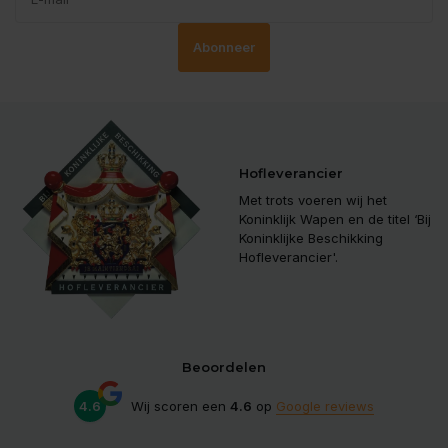
Abonneer
Hofleverancier
Met trots voeren wij het
Koninklijk Wapen en de titel ‘Bij
Koninklijke Beschikking
Hofleverancier'.
Beoordelen
4.6
Wij scoren een
4.6
op
Google reviews