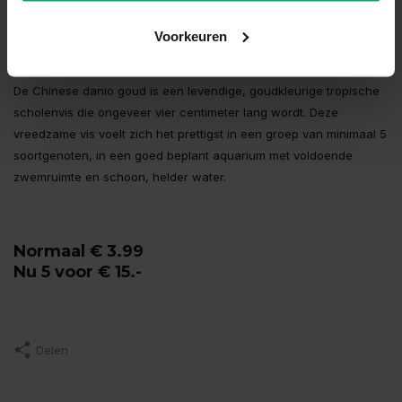
Chinese Danio Goud
Voorkeuren
De Chinese danio goud is een levendige, goudkleurige tropische
scholenvis die ongeveer vier centimeter lang wordt. Deze
vreedzame vis voelt zich het prettigst in een groep van minimaal 5
soortgenoten, in een goed beplant aquarium met voldoende
zwemruimte en schoon, helder water.
Normaal € 3.99
Nu 5 voor € 15.-
Delen