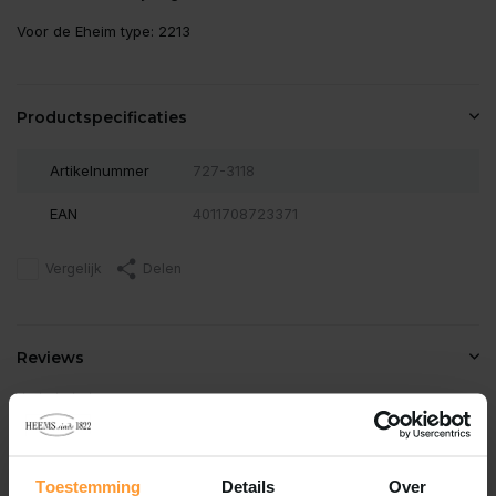
Voor de Eheim type: 2213
Productspecificaties
Artikelnummer
727-3118
EAN
4011708723371
Vergelijk
Delen
Reviews
0
/
Based on 0 reviews
5
Er zijn nog geen reviews geschreven over dit product..
Toestemming
Details
Over