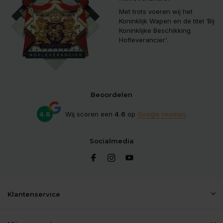
Met trots voeren wij het
Koninklijk Wapen en de titel ‘Bij
Koninklijke Beschikking
Hofleverancier'.
Beoordelen
4.6
Wij scoren een
4.6
op
Google reviews
Socialmedia
Klantenservice