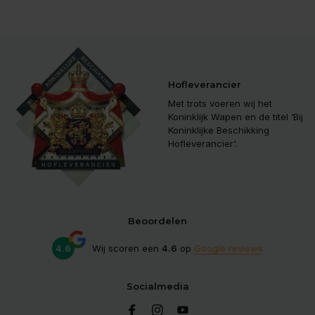
Hofleverancier
Met trots voeren wij het
Koninklijk Wapen en de titel ‘Bij
Koninklijke Beschikking
Hofleverancier'.
Beoordelen
4.6
Wij scoren een
4.6
op
Google reviews
Socialmedia