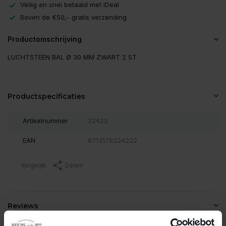
Veilig en snel betaald met iDeal
Boven de €50,- gratis verzending
Productomschrijving
LUCHTSTEEN BAL Ø 30 MM ZWART 2 ST
Productspecificaties
Artikelnummer
22422
EAN
8713179224222
Vergelijk
Delen
Reviews
0
/
Based on 0 reviews
5