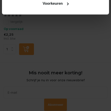
Voorkeuren
Hs aqua luchtsteen bal 20
mm zwart 2 st.bliste
Vergelijk
Op voorraad
€2,25
Incl. btw
Mis nooit meer korting!
Schrijf je nu in voor onze nieuwsbrief
Abonneer