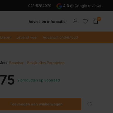
g en snel betaald met iDeal
023-5284079
4.6
@
Google reviews
0
Advies en informatie
Dieren
Levend voer
Aquarium onderhoud
Merk:
Beaphar
Bekijk alles Parasieten
Account
Account
aanmaken
aanmaken
,75
2 producten op voorraad
Toevoegen aan winkelwagen