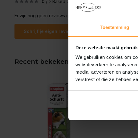
0
/
Based on 0 reviews
5
Er zijn nog geen reviews geschreven over dit product..
Toestemming
Schrijf je eigen review
Deze website maakt gebruik
We gebruiken cookies om cont
Recent bekeken
websiteverkeer te analyseren
media, adverteren en analys
verstrekt of die ze hebben v