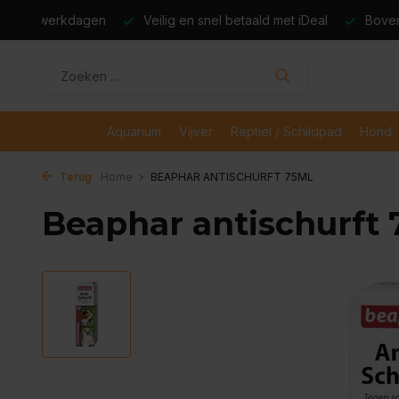
dagen
Veilig en snel betaald met iDeal
Boven de €50,- gr
Aquarium
Vijver
Reptiel / Schildpad
Hond
Terug
Home
BEAPHAR ANTISCHURFT 75ML
Beaphar antischurft 