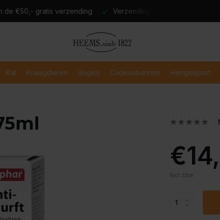
atis verzending
Verzending binnen 2-3 werkdagen
Veili
Kat
Knaagdieren
Vogels
Cadeaubonnen
Hengelsport
75ml
€14
Incl. btw