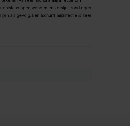
e tekenen van een (schurft)mijt infectie zijn
 er ontstaan open wonden en korstjes rond ogen
jn als gevolg. Een (schurft)mijtinfectie is zeer