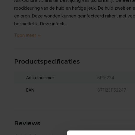
Anti-Schurft 75ml is ter bestrijding van (schurft)mijt. De eerst
roodkleuring van de huid en heftige jeuk. De huid zwelt en
en oren. Deze wonden kunnen geïnfecteerd raken, met veel pi
besmettelijk. Deze infecti...
Toon meer
Productspecificaties
Artikelnummer
BP15224
EAN
8711231152247
Reviews