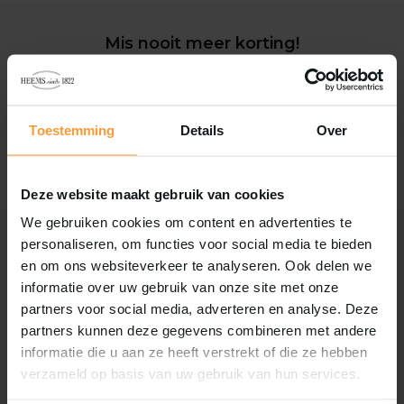
Mis nooit meer korting!
Schrijf je nu in voor onze nieuwsbrief
Toestemming
Details
Over
Abonneer
Deze website maakt gebruik van cookies
We gebruiken cookies om content en advertenties te
personaliseren, om functies voor social media te bieden
en om ons websiteverkeer te analyseren. Ook delen we
Hofleverancier
informatie over uw gebruik van onze site met onze
Met trots voeren wij het
partners voor social media, adverteren en analyse. Deze
Koninklijk Wapen en de titel ‘Bij
partners kunnen deze gegevens combineren met andere
Koninklijke Beschikking
Hofleverancier'.
informatie die u aan ze heeft verstrekt of die ze hebben
verzameld op basis van uw gebruik van hun services.