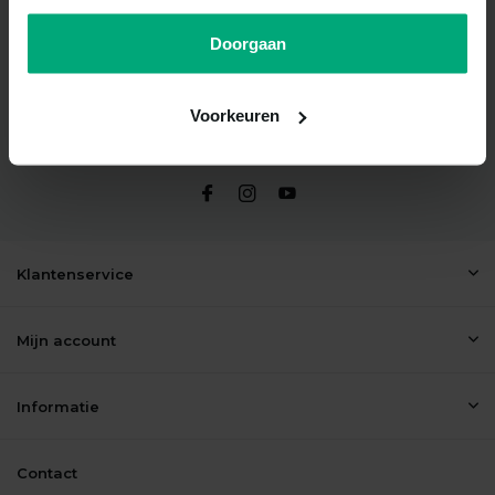
Doorgaan
Beoordelen
4.6
Wij scoren een
4.6
op
Google reviews
Voorkeuren
Socialmedia
Klantenservice
Mijn account
Informatie
Contact