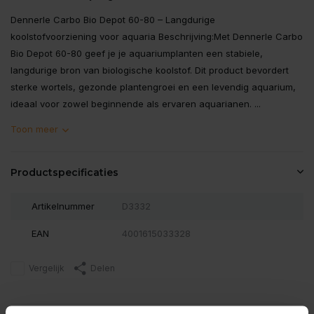
Dennerle Carbo Bio Depot 60-80 – Langdurige
koolstofvoorziening voor aquaria Beschrijving:Met Dennerle Carbo
Bio Depot 60-80 geef je je aquariumplanten een stabiele,
langdurige bron van biologische koolstof. Dit product bevordert
sterke wortels, gezonde plantengroei en een levendig aquarium,
ideaal voor zowel beginnende als ervaren aquarianen. ...
Toon meer
Productspecificaties
Artikelnummer
D3332
EAN
4001615033328
Vergelijk
Delen