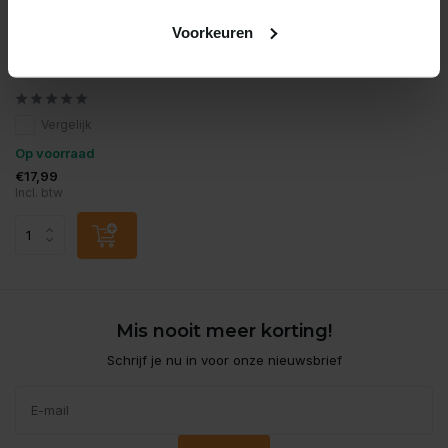
Voorkeuren
Dennerle
Dennerle carbo bio depot
60-80
Vergelijk
Op voorraad
€17,99
Incl. btw
Mis nooit meer korting!
Schrijf je nu in voor onze nieuwsbrief