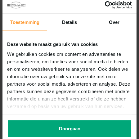
Reviews
0
/
Based on 0 reviews
5
Toestemming
Details
Over
Er zijn nog geen reviews geschreven over dit product..
Deze website maakt gebruik van cookies
Schrijf je eigen review
We gebruiken cookies om content en advertenties te
personaliseren, om functies voor social media te bieden
en om ons websiteverkeer te analyseren. Ook delen we
Recent bekeken
informatie over uw gebruik van onze site met onze
partners voor social media, adverteren en analyse. Deze
partners kunnen deze gegevens combineren met andere
informatie die u aan ze heeft verstrekt of die ze hebben
verzameld op basis van uw gebruik van hun services.
Doorgaan