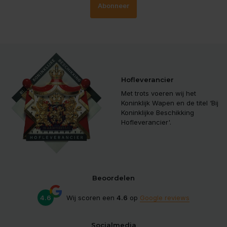
Abonneer
Hofleverancier
Met trots voeren wij het
Koninklijk Wapen en de titel ‘Bij
Koninklijke Beschikking
Hofleverancier'.
Beoordelen
4.6
Wij scoren een
4.6
op
Google reviews
Socialmedia