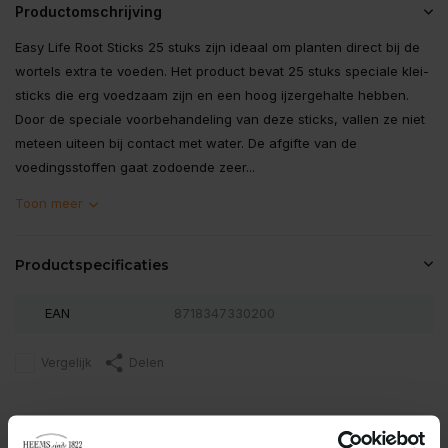
Productomschrijving
Easy Life Root Sticks 25 stuks zijn ideaal om planten direct bij de
wortels extra te voeden. Het product bevat 25 stuks speciale klei-
sticks die erg voedzaam zijn en een hoog ijzergehalte hebben.
Door de speciale voorbehandeling van deze sticks, vallen ze niet
meteen uiteen bij contact met water. De afgifte van de
voedingsstoffen gaat zodoende zeer...
Toon meer
Productspecificaties
EAN
8718347330200
Vergelijk
Delen
Reviews