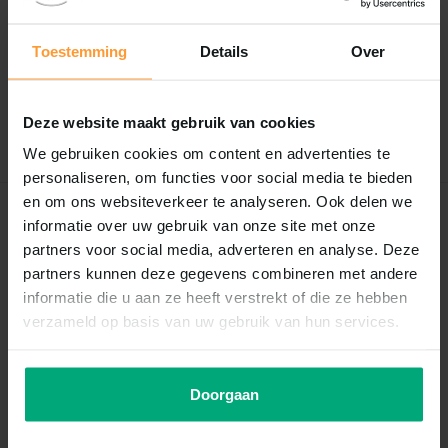
0
/
Based on 0 reviews
5
Toestemming
Details
Over
Er zijn nog geen reviews geschreven over dit product..
Deze website maakt gebruik van cookies
Schrijf je eigen review
We gebruiken cookies om content en advertenties te
personaliseren, om functies voor social media te bieden
en om ons websiteverkeer te analyseren. Ook delen we
Recent bekeken
informatie over uw gebruik van onze site met onze
partners voor social media, adverteren en analyse. Deze
partners kunnen deze gegevens combineren met andere
informatie die u aan ze heeft verstrekt of die ze hebben
verzameld op basis van uw gebruik van hun services.
Doorgaan