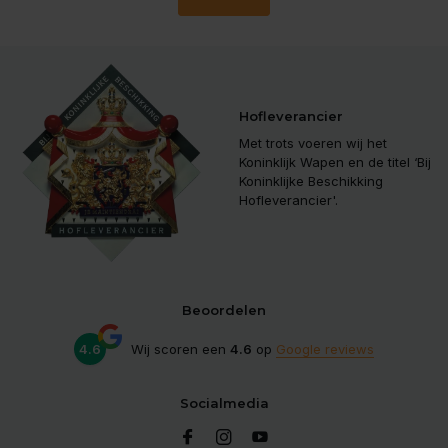
Hofleverancier
Met trots voeren wij het
Koninklijk Wapen en de titel ‘Bij
Koninklijke Beschikking
Hofleverancier'.
Beoordelen
4.6
Wij scoren een
4.6
op
Google reviews
Socialmedia