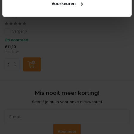
Voorkeuren
Easy Life
Easy life root sticks 25
stuks
Vergelijk
Op voorraad
€11,10
Incl. btw
Mis nooit meer korting!
Schrijf je nu in voor onze nieuwsbrief
Abonneer