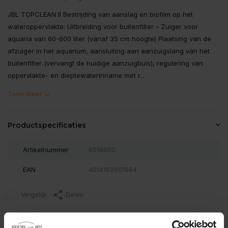
JBL TOPCLEAN II Bestrijding van aanslag en biofilm op het
wateroppervlakte: Uitbreiding voor buitenfilter - Zuiger voor
aquaria van 60-600 liter (vanaf 35 cm hoogte) Plaatsing van de
afzuiger in het aquarium, aansluiting aan aanzuigslang van het
buitenfilter (vervangt de huidige aanzuigbuis), regulering van
oppervlakte- en dieptewaterinname met r...
Toon meer
Productspecificaties
Artikelnummer
6019600
EAN
4014162601964
Vergelijk
Delen