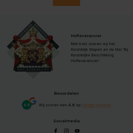
Hofleverancier
Met trots voeren wij het
Koninklijk Wapen en de titel ‘Bij
Koninklijke Beschikking
Hofleverancier'.
Beoordelen
4.6
Wij scoren een
4.6
op
Google reviews
Socialmedia