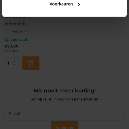
Voorkeuren
JBL
Jbl topclean ii
Vergelijk
Op voorraad
€36,00
Incl. btw
Mis nooit meer korting!
Schrijf je nu in voor onze nieuwsbrief
Abonneer