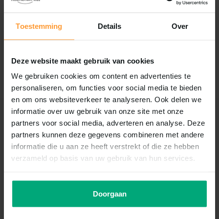
Reviews
Toestemming
Details
Over
0
/
Based on 0 reviews
5
Er zijn nog geen reviews geschreven over dit product..
Deze website maakt gebruik van cookies
Schrijf je eigen review
We gebruiken cookies om content en advertenties te
personaliseren, om functies voor social media te bieden
en om ons websiteverkeer te analyseren. Ook delen we
informatie over uw gebruik van onze site met onze
Recent bekeken
partners voor social media, adverteren en analyse. Deze
partners kunnen deze gegevens combineren met andere
informatie die u aan ze heeft verstrekt of die ze hebben
verzameld op basis van uw gebruik van hun services.
Doorgaan