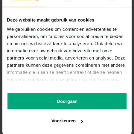
Schrijf je eigen review
Deze website maakt gebruik van cookies
We gebruiken cookies om content en advertenties te
personaliseren, om functies voor social media te bieden
Recent bekeken
en om ons websiteverkeer te analyseren. Ook delen we
informatie over uw gebruik van onze site met onze
partners voor social media, adverteren en analyse. Deze
partners kunnen deze gegevens combineren met andere
informatie die u aan ze heeft verstrekt of die ze hebben
verzameld op basis van uw gebruik van hun services.
Doorgaan
Landman
Munchy rood 910mm 100st
Voorkeuren
Vergelijk