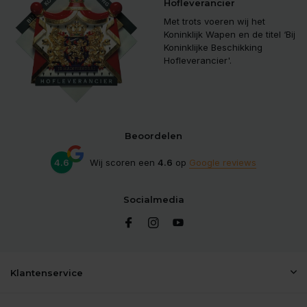
Hofleverancier
Met trots voeren wij het
Koninklijk Wapen en de titel ‘Bij
Koninklijke Beschikking
Hofleverancier'.
Beoordelen
4.6
Wij scoren een
4.6
op
Google reviews
Socialmedia
Klantenservice