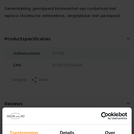
Samenstelling: gesnipperd bindweefsel van runderhuid met
tapioca (Aziatische zetmeelknol, vergelijkbaar met aardappel)
Productspecificaties
Artikelnummer
101790
EAN
8712875240246
Vergelijk
Delen
Reviews
0
/
Based on 0 reviews
5
Er zijn nog geen reviews geschreven over dit product..
Toestemming
Details
Over