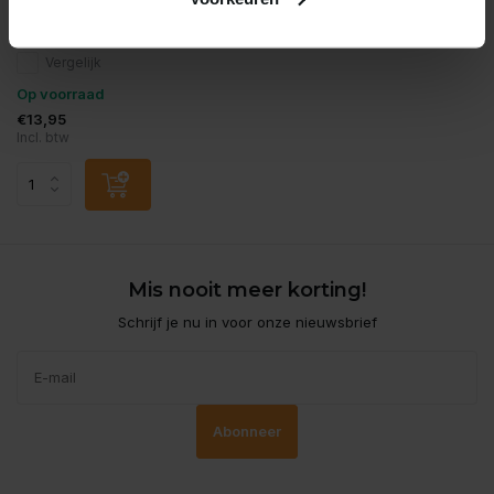
ruitenreiniger
Vergelijk
Op voorraad
€13,95
Incl. btw
Mis nooit meer korting!
Schrijf je nu in voor onze nieuwsbrief
Abonneer