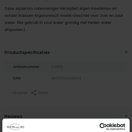
Oase aquarium ruitenreiniger-Verwijdert algen moeiteloos en
zonder krassen-Ergonomisch model-Geschikt voor zoet en zout
water. (Na gebruik in zout water grondig met helder water
afspoelen.)
Productspecificaties
Artikelnummer
43956
EAN
4010052439563
Vergelijk
Delen
Reviews
0
/
Based on 0 reviews
5