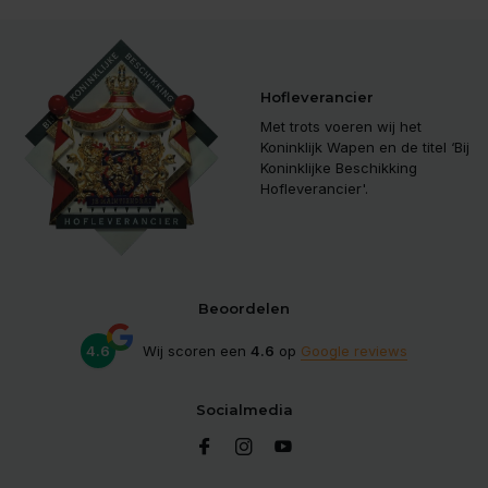
Hofleverancier
Met trots voeren wij het
Koninklijk Wapen en de titel ‘Bij
Koninklijke Beschikking
Hofleverancier'.
Beoordelen
4.6
Wij scoren een
4.6
op
Google reviews
Socialmedia