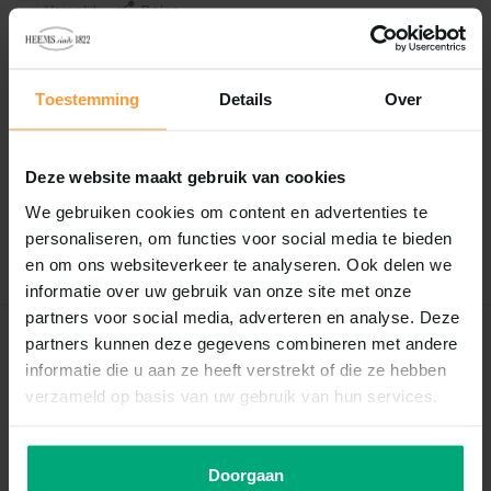
Vergelijk
Delen
Reviews
Toestemming
Details
Over
0
/
Based on 0 reviews
5
Deze website maakt gebruik van cookies
Er zijn nog geen reviews geschreven over dit product..
We gebruiken cookies om content en advertenties te
personaliseren, om functies voor social media te bieden
Schrijf je eigen review
en om ons websiteverkeer te analyseren. Ook delen we
informatie over uw gebruik van onze site met onze
partners voor social media, adverteren en analyse. Deze
partners kunnen deze gegevens combineren met andere
Recent bekeken
informatie die u aan ze heeft verstrekt of die ze hebben
verzameld op basis van uw gebruik van hun services.
Doorgaan