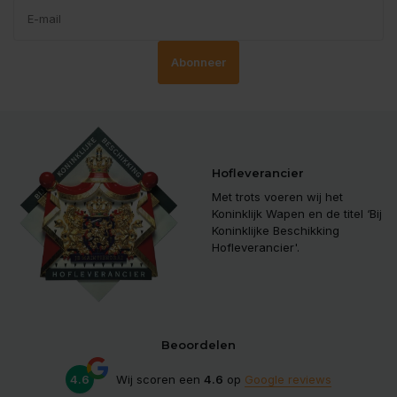
Abonneer
Hofleverancier
Met trots voeren wij het
Koninklijk Wapen en de titel ‘Bij
Koninklijke Beschikking
Hofleverancier'.
Beoordelen
4.6
Wij scoren een
4.6
op
Google reviews