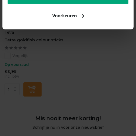
Voorkeuren
Tetra
Tetra goldfish colour sticks
Vergelijk
Op voorraad
€3,95
Incl. btw
Mis nooit meer korting!
Schrijf je nu in voor onze nieuwsbrief