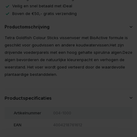
Veilig en snel betaald met iDeal
Boven de €50,- gratis verzending
Productomschrijving
Tetra Goldfish Colour Sticks vissenvoer met BioActive formule is
geschikt voor goudvissen en andere koudwatervissen.Het zijn
drijvende voederparels met een hoog gehalte spirulina algen.Deze
algen bevorderen de natuurlijke kleurenpacht en verhogen de
weerstand. Het voer wordt goed verteerd door de waardevolle
plantaardige bestanddelen.
Productspecificaties
Artikelnummer
004-1000
EAN
4004218761612