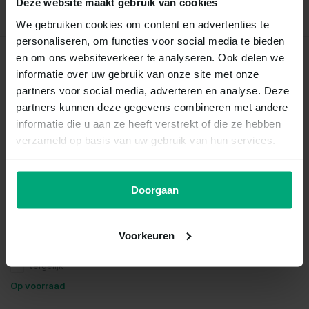
Deze website maakt gebruik van cookies
We gebruiken cookies om content en advertenties te
personaliseren, om functies voor social media te bieden
en om ons websiteverkeer te analyseren. Ook delen we
Recent bekeken
informatie over uw gebruik van onze site met onze
partners voor social media, adverteren en analyse. Deze
partners kunnen deze gegevens combineren met andere
informatie die u aan ze heeft verstrekt of die ze hebben
verzameld op basis van uw gebruik van hun services.
Doorgaan
Corydoras melini
Voorkeuren
Vergelijk
Op voorraad