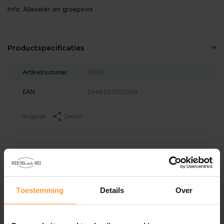
Info: Alleseter en groepsvis
Productspecificaties
Artikelnummer
11595
EAN
2648201000009
Vergelijk
Delen
Reviews
0
/
Based on 0 reviews
5
Toestemming
Details
Over
Er zijn nog geen reviews geschreven over dit product..
Schrijf je eigen review