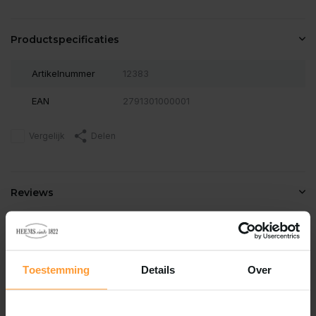
Productspecificaties
Artikelnummer
12383
EAN
2791301000001
Vergelijk
Delen
Reviews
0
/
Based on 0 reviews
5
Er zijn nog geen reviews geschreven over dit product..
Toestemming
Details
Over
Schrijf je eigen review