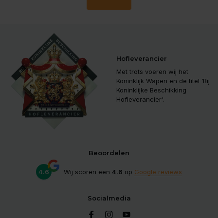
Hofleverancier
Met trots voeren wij het
Koninklijk Wapen en de titel ‘Bij
Koninklijke Beschikking
Hofleverancier'.
Beoordelen
4.6
Wij scoren een
4.6
op
Google reviews
Socialmedia