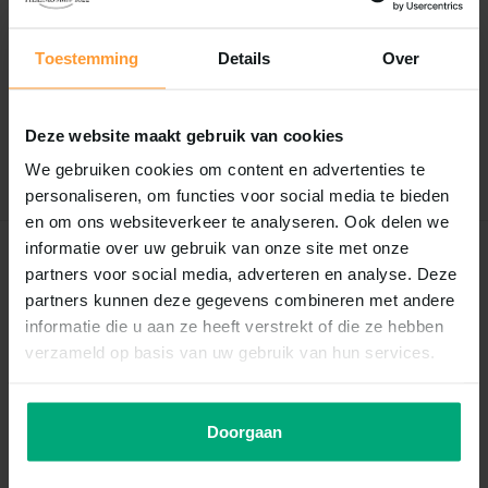
Reviews
Toestemming
Details
Over
0
/
Based on 0 reviews
5
Er zijn nog geen reviews geschreven over dit product..
Deze website maakt gebruik van cookies
Schrijf je eigen review
We gebruiken cookies om content en advertenties te
personaliseren, om functies voor social media te bieden
en om ons websiteverkeer te analyseren. Ook delen we
informatie over uw gebruik van onze site met onze
Recent bekeken
partners voor social media, adverteren en analyse. Deze
partners kunnen deze gegevens combineren met andere
informatie die u aan ze heeft verstrekt of die ze hebben
verzameld op basis van uw gebruik van hun services.
Doorgaan