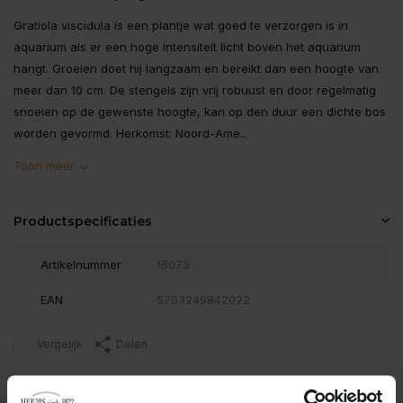
Gratiola viscidula is een plantje wat goed te verzorgen is in
aquarium als er een hoge intensiteit licht boven het aquarium
hangt. Groeien doet hij langzaam en bereikt dan een hoogte van
meer dan 10 cm. De stengels zijn vrij robuust en door regelmatig
snoeien op de gewenste hoogte, kan op den duur een dichte bos
worden gevormd. Herkomst: Noord-Ame...
Toon meer
Productspecificaties
Artikelnummer
16073
EAN
5703249842022
Vergelijk
Delen