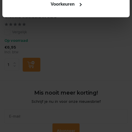
Voorkeuren
Moerings
Gratiola viscidula in vitro
Vergelijk
Op voorraad
€6,95
Incl. btw
Mis nooit meer korting!
Schrijf je nu in voor onze nieuwsbrief
Abonneer