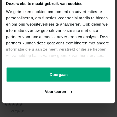
Deze website maakt gebruik van cookies
Schrijf je eigen review
We gebruiken cookies om content en advertenties te
personaliseren, om functies voor social media te bieden
en om ons websiteverkeer te analyseren. Ook delen we
informatie over uw gebruik van onze site met onze
Recent bekeken
partners voor social media, adverteren en analyse. Deze
partners kunnen deze gegevens combineren met andere
informatie die u aan ze heeft verstrekt of die ze hebben
verzameld op basis van uw gebruik van hun services.
Doorgaan
Voorkeuren
Puntius titteya albino
Vergelijk