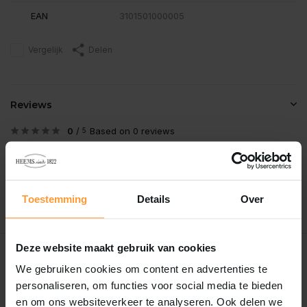
EAN
3101501000005
Vergelijk
Delen
Reviews
0
/
Based on 0 reviews
5
Er zijn nog geen reviews geschreven over dit product..
Schrijf je eigen review
Toestemming
Details
Over
Deze website maakt gebruik van cookies
Recent bekeken
We gebruiken cookies om content en advertenties te
personaliseren, om functies voor social media te bieden
en om ons websiteverkeer te analyseren. Ook delen we