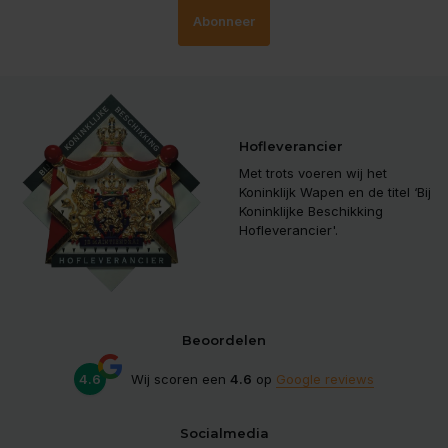
Abonneer
Hofleverancier
Met trots voeren wij het
Koninklijk Wapen en de titel ‘Bij
Koninklijke Beschikking
Hofleverancier'.
Beoordelen
4.6
Wij scoren een
4.6
op
Google reviews
Socialmedia