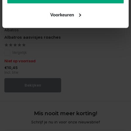
Voorkeuren
Albatros
Albatros aasvisjes roaches
Vergelijk
Niet op voorraad
€10,45
Incl. btw
Bekijken
Mis nooit meer korting!
Schrijf je nu in voor onze nieuwsbrief