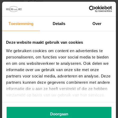
Vergelijk
Delen
Reviews
Toestemming
Details
Over
0
/
Based on 0 reviews
5
Deze website maakt gebruik van cookies
Er zijn nog geen reviews geschreven over dit product..
We gebruiken cookies om content en advertenties te
personaliseren, om functies voor social media te bieden
Schrijf je eigen review
en om ons websiteverkeer te analyseren. Ook delen we
informatie over uw gebruik van onze site met onze
partners voor social media, adverteren en analyse. Deze
partners kunnen deze gegevens combineren met andere
Recent bekeken
informatie die u aan ze heeft verstrekt of die ze hebben
verzameld op basis van uw gebruik van hun services.
Doorgaan