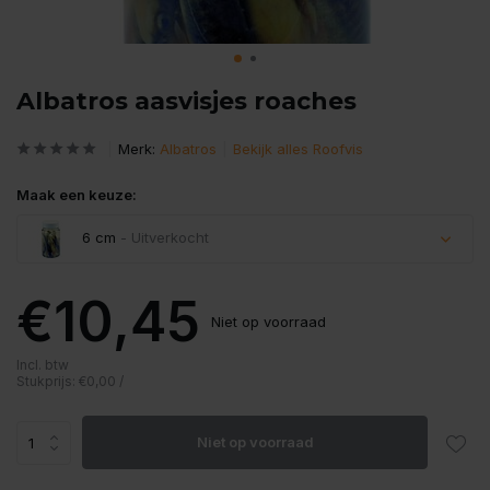
Albatros aasvisjes roaches
Merk:
Albatros
Bekijk alles Roofvis
Maak een keuze:
6 cm
- Uitverkocht
Uitverkocht
€10,45
Niet op voorraad
Uitverkocht
Incl. btw
Stukprijs:
€0,00
/
Niet op voorraad