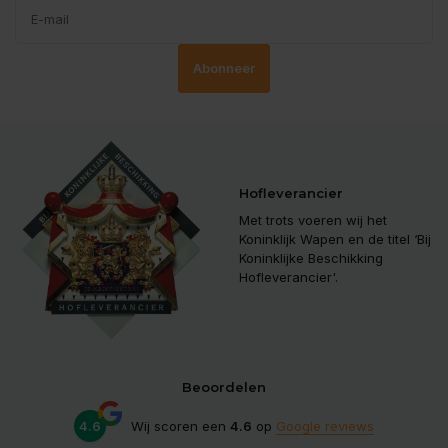
Abonneer
Hofleverancier
Met trots voeren wij het
Koninklijk Wapen en de titel ‘Bij
Koninklijke Beschikking
Hofleverancier'.
Beoordelen
4.6
Wij scoren een
4.6
op
Google reviews