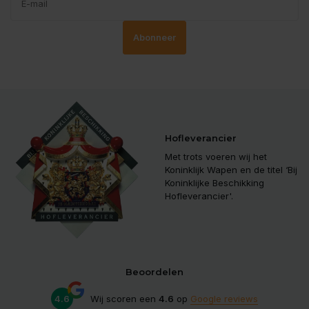
Abonneer
Hofleverancier
Met trots voeren wij het
Koninklijk Wapen en de titel ‘Bij
Koninklijke Beschikking
Hofleverancier'.
Beoordelen
4.6
Wij scoren een
4.6
op
Google reviews