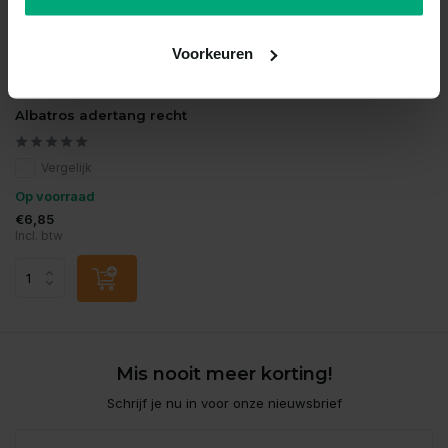
Voorkeuren
Albatros
Albatros adertang recht
Vergelijk
Op voorraad
€6,85
Incl. btw
Mis nooit meer korting!
Schrijf je nu in voor onze nieuwsbrief