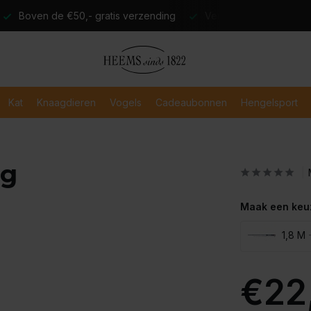
atis verzending
Verzending binnen 2-3 werkdagen
Veili
Kat
Knaagdieren
Vogels
Cadeaubonnen
Hengelsport
ng
Maak een keu
1,8 M
-
€22