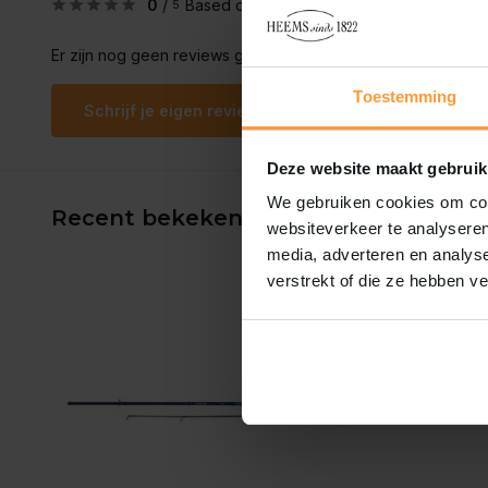
0
/
Based on 0 reviews
5
Er zijn nog geen reviews geschreven over dit product..
Toestemming
Schrijf je eigen review
Deze website maakt gebruik
We gebruiken cookies om cont
Recent bekeken
websiteverkeer te analyseren
media, adverteren en analys
verstrekt of die ze hebben v