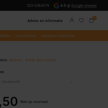
g en snel betaald met iDeal
023-5284079
4.6
@
Google reviews
0
Advies en informatie
Dieren
Levend voer
Aquarium onderhoud
Merk:
Albatros
Bekijk alles Roofvis
Account
Account
aanmaken
aanmaken
ze:
 Uitverkocht
Uitverkocht
,50
Niet op voorraad
Uitverkocht