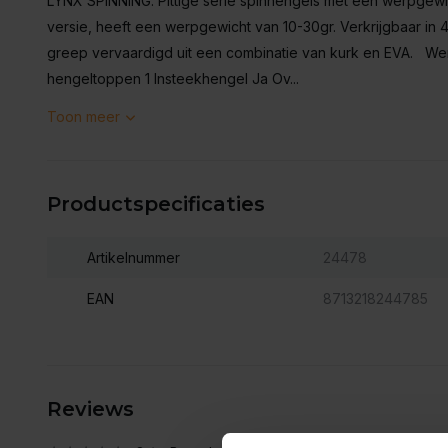
LYNX SPINNING. Pittige serie spinhengels met een werpgewi
versie, heeft een werpgewicht van 10-30gr. Verkrijgbaar in
greep vervaardigd uit een combinatie van kurk en EVA. We
hengeltoppen 1 Insteekhengel Ja Ov...
Toon meer
Productspecificaties
Artikelnummer
24478
EAN
8713218244785
Reviews