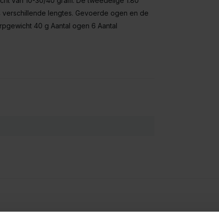
cht van 10-30/40 gram. De tweedelige 1.80
 4 verschillende lengtes. Gevoerde ogen en de
rpgewicht 40 g Aantal ogen 6 Aantal