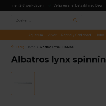
dagen
Veilig en snel betaald met iDeal
Boven de €50,- gr
Aquarium
Vijver
Reptiel / Schildpad
Hond
Terug
Home
Albatros LYNX SPINNING
Albatros lynx spinni