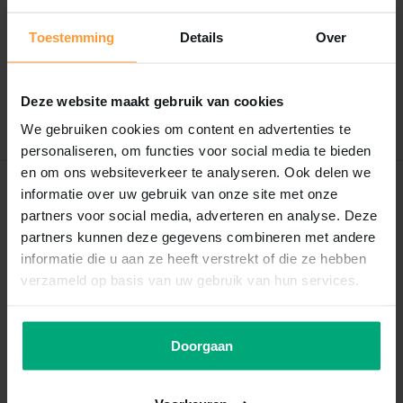
0
/
Based on 0 reviews
5
Toestemming
Details
Over
Er zijn nog geen reviews geschreven over dit product..
Deze website maakt gebruik van cookies
Schrijf je eigen review
We gebruiken cookies om content en advertenties te
personaliseren, om functies voor social media te bieden
en om ons websiteverkeer te analyseren. Ook delen we
informatie over uw gebruik van onze site met onze
Recent bekeken
partners voor social media, adverteren en analyse. Deze
partners kunnen deze gegevens combineren met andere
informatie die u aan ze heeft verstrekt of die ze hebben
verzameld op basis van uw gebruik van hun services.
Doorgaan