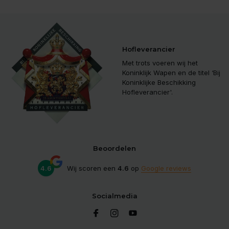
Hofleverancier
Met trots voeren wij het
Koninklijk Wapen en de titel ‘Bij
Koninklijke Beschikking
Hofleverancier'.
Beoordelen
4.6
Wij scoren een
4.6
op
Google reviews
Socialmedia