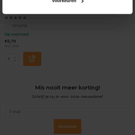
Voorkeuren
Albatros
Albatros trout paste 60gr
Vergelijk
Op voorraad
€5,70
Incl. btw
Mis nooit meer korting!
Schrijf je nu in voor onze nieuwsbrief
Abonneer