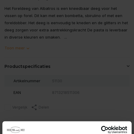
Het Foreldeeg van Albatros is een kneedbaar deeg voor het
vissen op forel. Dit kan met een bombetta, sbirulino of met een
foreldobber. Het deeg is eenvoudig te kneden en de glitters in het
deeg zorgen voor extra aantrekkingskracht De pasta is leverbaar
in diverse kleuren en smaken. ...
Toon meer
Productspecificaties
Artikelnummer
51130
EAN
8713218511306
Vergelijk
Delen
Reviews