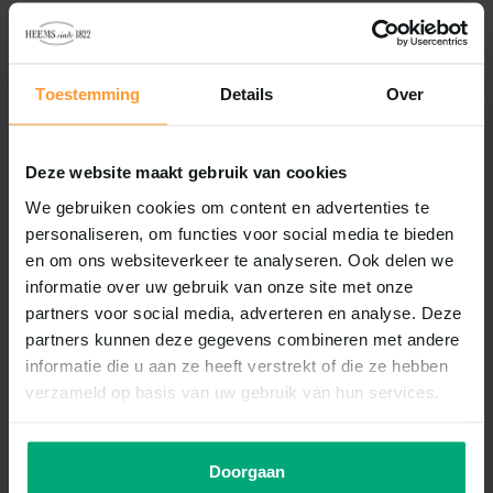
Reviews
0
/
Based on 0 reviews
5
Toestemming
Details
Over
Er zijn nog geen reviews geschreven over dit product..
Deze website maakt gebruik van cookies
Schrijf je eigen review
We gebruiken cookies om content en advertenties te
personaliseren, om functies voor social media te bieden
en om ons websiteverkeer te analyseren. Ook delen we
informatie over uw gebruik van onze site met onze
Recent bekeken
partners voor social media, adverteren en analyse. Deze
partners kunnen deze gegevens combineren met andere
informatie die u aan ze heeft verstrekt of die ze hebben
verzameld op basis van uw gebruik van hun services.
Doorgaan