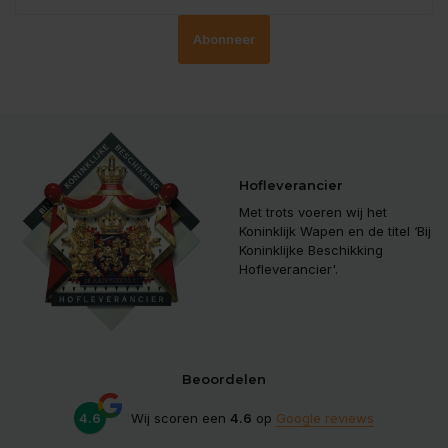
Abonneer
Hofleverancier
Met trots voeren wij het
Koninklijk Wapen en de titel ‘Bij
Koninklijke Beschikking
Hofleverancier'.
Beoordelen
4.6
Wij scoren een
4.6
op
Google reviews