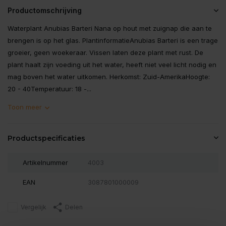
Productomschrijving
Waterplant Anubias Barteri Nana op hout met zuignap die aan te
brengen is op het glas. PlantinformatieAnubias Barteri is een trage
groeier, geen woekeraar. Vissen laten deze plant met rust. De
plant haalt zijn voeding uit het water, heeft niet veel licht nodig en
mag boven het water uitkomen. Herkomst: Zuid-AmerikaHoogte:
20 - 40Temperatuur: 18 -...
Toon meer
Productspecificaties
Artikelnummer
4003
EAN
3087801000009
Vergelijk
Delen