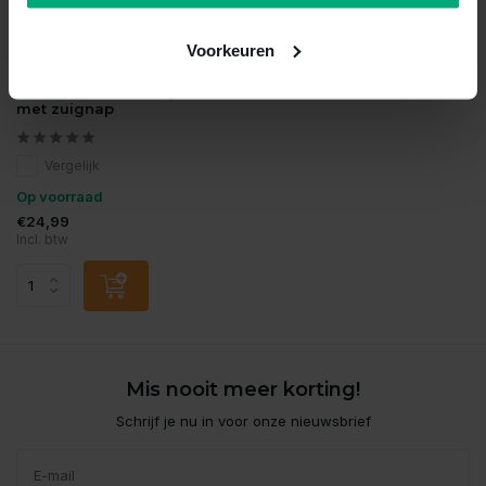
Voorkeuren
Tropica
Anubias var. nana op hout
met zuignap
Vergelijk
Op voorraad
€24,99
Incl. btw
Mis nooit meer korting!
Schrijf je nu in voor onze nieuwsbrief